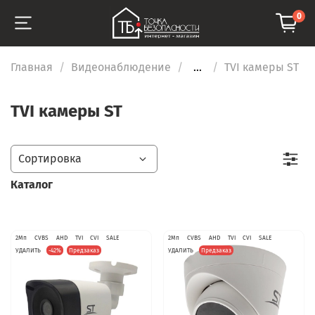
0
Главная
Видеонаблюдение
...
TVI камеры ST
TVI камеры ST
Каталог
2Мп
CVBS
AHD
TVI
CVI
SALE
2Мп
CVBS
AHD
TVI
CVI
SALE
УДАЛИТЬ
-42%
Предзаказ
УДАЛИТЬ
Предзаказ