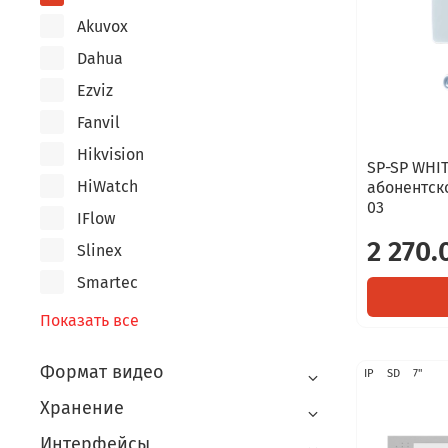
Akuvox
Dahua
Ezviz
Fanvil
Hikvision
SP-SP WHI
HiWatch
абонентско
03
IFlow
2 270.
Slinex
Smartec
Показать все
Формат видео
IP
SD
7"
Хранение
Интерфейсы