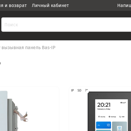
ия и возврат
Личный кабинет
Напиш
P вызывная панель Bas-IP
P
IP
SD
7"