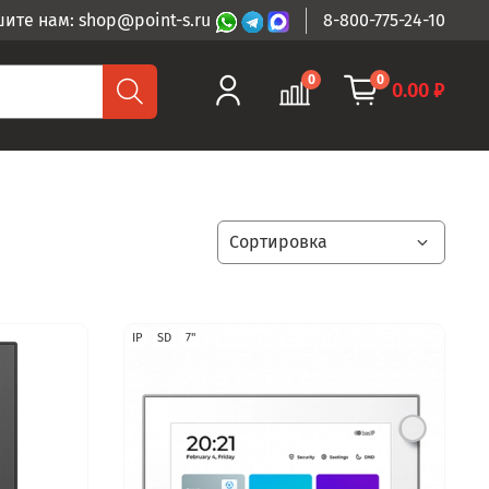
ите нам: shop@point-s.ru
8-800-775-24-10
0
0
0.00 ₽
IP
SD
7"