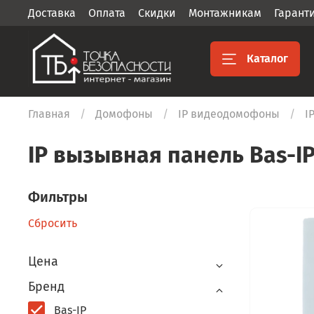
Доставка
Оплата
Скидки
Монтажникам
Гарант
Каталог
Главная
Домофоны
IP видеодомофоны
I
IP вызывная панель Bas-I
Фильтры
Сбросить
Цена
Бренд
Bas-IP