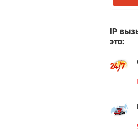
IP выз
это: