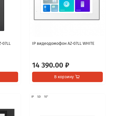
Z-07LL
IP видеодомофон AZ-07LL WHITE
14 390.00 ₽
В корзину
IP
SD
10"