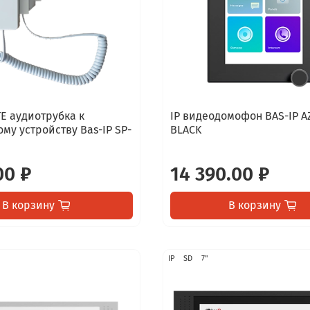
TE аудиотрубка к
IP видеодомофон BAS-IP A
му устройству Bas-IP SP-
BLACK
00 ₽
14 390.00 ₽
В корзину
В корзину
IP
SD
7"