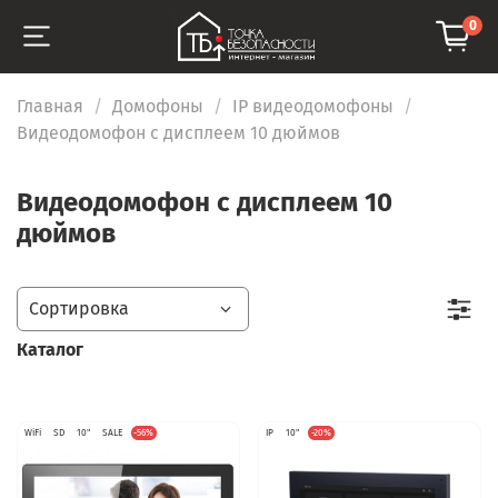
0
Главная
Домофоны
IP видеодомофоны
Видеодомофон с дисплеем 10 дюймов
Видеодомофон с дисплеем 10
дюймов
Каталог
WiFi
SD
10"
SALE
-56%
IP
10"
-20%