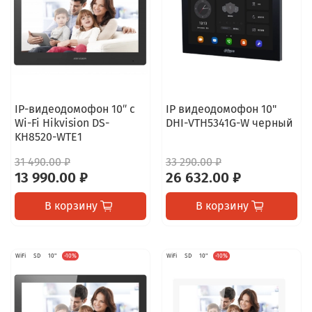
IP-видеодомофон 10″ с
IP видеодомофон 10"
Wi-Fi Hikvision DS-
DHI-VTH5341G-W черный
KH8520-WTE1
31 490.00 ₽
33 290.00 ₽
13 990.00 ₽
26 632.00 ₽
В корзину
В корзину
WiFi
SD
10"
-10%
WiFi
SD
10"
-10%