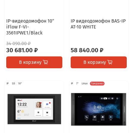
IP-видеодомофон 10″
IP видеодомофон BAS-IP
iFlow F-VI-
AT-10 WHITE
3561IPWE1/Black
34 090.00 ₽
30 681.00 ₽
58 840.00 ₽
В корзину
В корзину
IP
SD
10"
IP
7"
Linux
Предзаказ