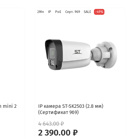
2Мп
IP
PoE
Серт. 969
SALE
-49%
 mini 2
IP камера ST-SK2503 (2.8 мм)
(Сертификат 969)
4 643.00 ₽
2 390.00 ₽