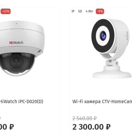
-43%
IP
SD
4 Мп
-9%
HiWatch IPC-D020(D)
Wi-Fi камера CTV-HomeCam
₽
2 540.00 ₽
00 ₽
2 300.00 ₽