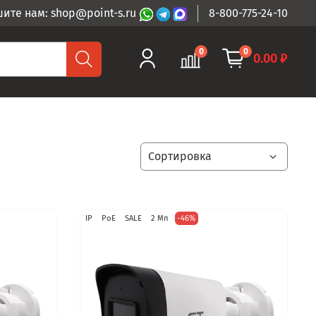
ите нам: shop@point-s.ru
8-800-775-24-10
0
0
0.00 ₽
IP
PoE
SALE
2 Мп
-46%