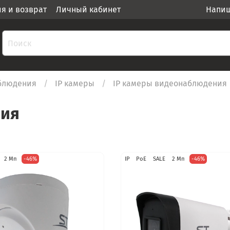
ия и возврат
Личный кабинет
Напиш
блюдения
IP камеры
IP камеры видеонаблюдения
ния
2 Мп
-46%
IP
PoE
SALE
2 Мп
-46%