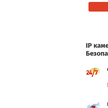
IP кам
Безопа