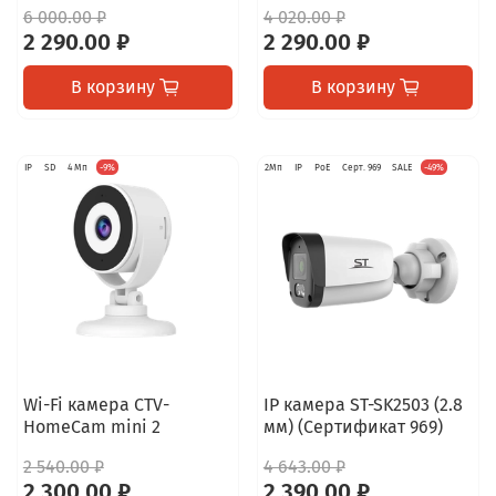
6 000.00 ₽
4 020.00 ₽
2 290.00 ₽
2 290.00 ₽
В корзину
В корзину
IP
SD
4 Мп
-9%
2Мп
IP
PoE
Серт. 969
SALE
-49%
Wi-Fi камера CTV-
IP камера ST-SK2503 (2.8
HomeCam mini 2
мм) (Сертификат 969)
2 540.00 ₽
4 643.00 ₽
2 300.00 ₽
2 390.00 ₽