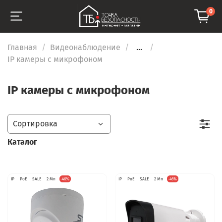
0
Главная
Видеонаблюдение
...
IP камеры с микрофоном
IP камеры с микрофоном
Каталог
IP
PoE
SALE
2 Мп
-46%
IP
PoE
SALE
2 Мп
-46%