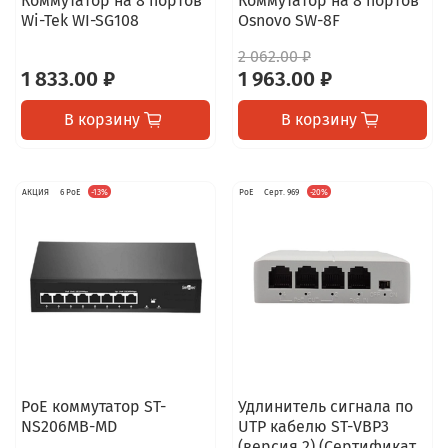
Коммутатор на 8 портов
Коммутатор на 8 портов
Wi-Tek WI-SG108
Osnovo SW-8F
2 062.00 ₽
1 833.00 ₽
1 963.00 ₽
В корзину
В корзину
АКЦИЯ
6 PoE
-13%
PoE
Серт. 969
-20%
PoE коммутатор ST-
Удлинитель сигнала по
NS206MB-MD
UTP кабелю ST-VBP3
(версия 2) (Сертификат