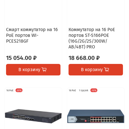
Смарт коммутатор на 16
Коммутатор на 16 PoE
PoE портов WI-
портов ST-S166POE
PCES218GF
(16G/2G/2S/300W/
АB/4BT) PRO
15 054.00 ₽
18 668.00 ₽
В корзину
В корзину
16 PoE
-20%
16 PoE
1 UpLink
-10%