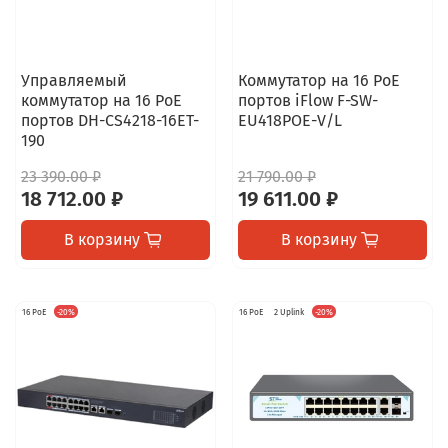
Управляемый
Коммутатор на 16 PoE
коммутатор на 16 PoE
портов iFlow F-SW-
портов DH-CS4218-16ET-
EU418POE-V/L
190
23 390.00 ₽
21 790.00 ₽
18 712.00 ₽
19 611.00 ₽
В корзину
В корзину
16 PoE
-20%
16 PoE
2 Uplink
-20%