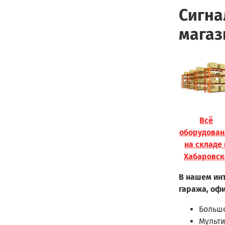
Сигна
магаз
Всё
оборудован
на складе 
Хабаровск
В нашем инт
гаража, офи
Больш
Мульт