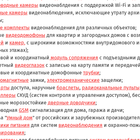
оводные камеры
видеонаблдения с поддержкой Wi-Fi и зап
ные камеры
видеонаблюдения, исключающие утрату архив
ы;
е комплекты
видеонаблюдения для различных объектов;
ые
видеодомофоны
для квартир и загородных домов с во
ей
и
камер,
с широкими возможностями внутридомового и
ных этажах);
вой и координатный
модуль сопряжения
с подъездными 
етный
видеоглазок
с записью на карту памяти и передачей 
вые и координатные домофонные
трубки
;
ромагнитные
замки,
электромеханические
защелки;
арты
доступа, наручные
браслеты
,
радиоканальные пульты
оллеры
СКУД (систем контроля и управления доступом), бе
ные морозостойкие
дверные доводчики
;
оводная
GSM
сигнализация для дома, гаража и дачи;
а "
Умный дом
" от российских и зарубежных производител
ики питания
для систем
видеонаблюдения
и охранно-по
вирования
;