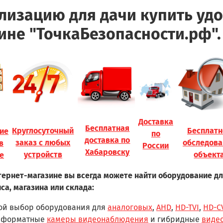
лизацию для дачи купить удо
ине "ТочкаБезопасности.рф".
Доставка
Бесплатная
Круглосуточный
Бесплатн
ие
по
доставка по
заказ с любых
обследова
в
России
Хабаровску
устройств
объект
е
ернет-магазине вы всегда можете найти оборудование дл
са, магазина или склада:
ой выбор оборудования для
аналоговых
,
AHD
,
HD-TVI
,
HD-C
иформатные
камеры видеонаблюдения
и гибридные
виде