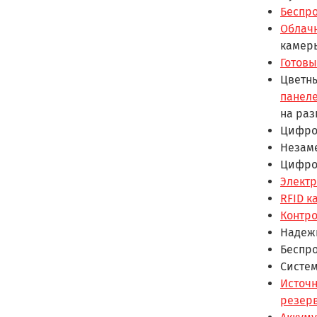
Беспр
Облач
камер
Готовы
Цветн
панел
на раз
Цифро
Незам
Цифро
Элект
RFID к
Контр
Надеж
Беспр
Систем
Источн
резер