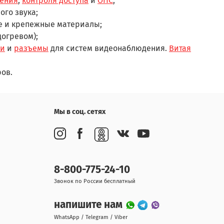
ения
,
контроля доступа
и
ОПС
;
ого звука;
е и крепежные материалы;
догревом);
ли
и
разъемы
для систем видеонаблюдения.
Витая
ов.
Мы в соц. сетях
8-800-775-24-10
Звонок по России бесплатный
напишите нам
WhatsApp / Telegram / Viber