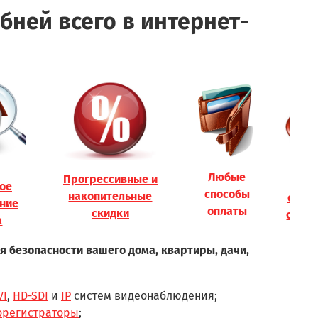
бней всего в интернет-
Любые
Прогрессивные и
Гара
ое
способы
накопительные
обор
ние
оплаты
скидки
от од
а
я безопасности вашего дома, квартиры, дачи,
VI
,
HD-SDI
и
IP
систем видеонаблюдения;
орегистраторы
;