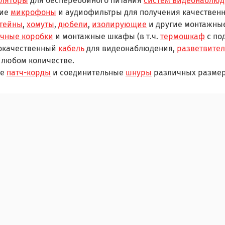
уляторы
для бесперебойного питания
систем видеонаблюд
ние
микрофоны
и аудиофильтры для получения качественн
тейны
,
хомуты
,
дюбели
,
изолирующие
и другие монтажны
ячные коробки
и монтажные шкафы (в т.ч.
термошкаф
с по
окачественный
кабель
для видеонаблюдения,
разветвите
 любом количестве.
ые
патч-корды
и соединительные
шнуры
различных размер