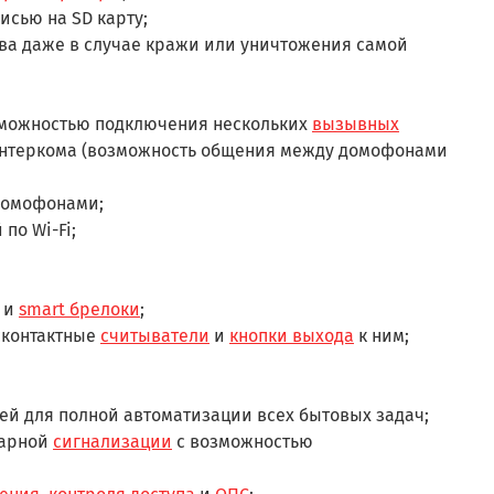
исью на SD карту;
а даже в случае кражи или уничтожения самой
зможностью подключения нескольких
вызывных
нтеркома (возможность общения между домофонами
домофонами;
по Wi-Fi;
и
smart брелоки
;
сконтактные
считыватели
и
кнопки выхода
к ним;
ей для полной автоматизации всех бытовых задач;
жарной
сигнализации
с возможностью