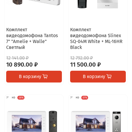
Комплект
Комплект
видеодомофона Tantos
видеодомофона Slinex
7" "Amelie + Walle"
SQ-04M White + ML-16HR
Светлый
Black
12 141.00 ₽
12 792.00 ₽
10 890.00 ₽
11 500.00 ₽
В корзину
В корзину
7"
HD
-28%
7"
HD
-37%