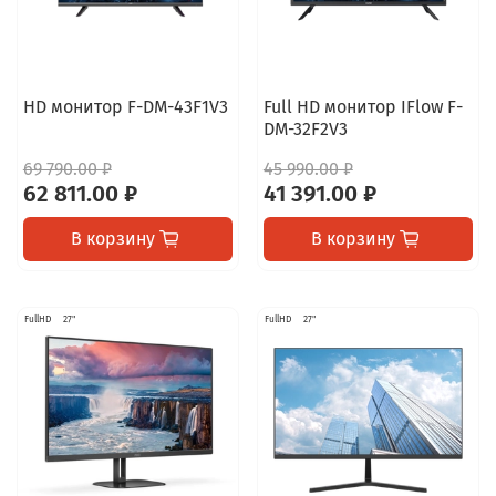
HD монитор F-DM-43F1V3
Full HD монитор IFlow F-
DM-32F2V3
69 790.00 ₽
45 990.00 ₽
62 811.00 ₽
41 391.00 ₽
В корзину
В корзину
FullHD
27"
FullHD
27"