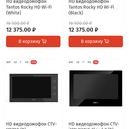
HD видеодомофон
HD видеодомофон
Tantos Rocky HD Wi-Fi
Tantos Rocky HD Wi-Fi
(White)
(Black)
16 500.00 ₽
16 500.00 ₽
12 375.00 ₽
12 375.00 ₽
В корзину
В корзину
WiFi
SD
7"
HD
-11%
WiFi
SD
7"
HD
-9%
HD видеодомофон CTV-
HD видеодомофон CTV-