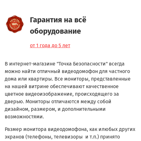
Гарантия на всё
оборудование
от 1 года до 5 лет
В интернет-магазине "Точка Безопасности" всегда
можно найти отличный видеодомофон для частного
дома или квартиры. Все мониторы, представленные
на нашей витрине обеспечивают качественное
цветное видеоизображение, происходящего за
дверью. Мониторы отличаются между собой
дизайном, размером, и дополнительными
возможностями.
Размер монитора видеодомофона, как илюбых других
экранов (телефоны, телевизоры и т.п.) принято