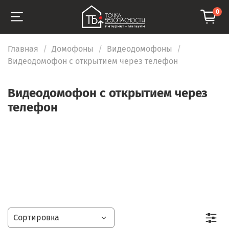
0
Главная
Домофоны
Видеодомофоны
Видеодомофон с открытием через телефон
Видеодомофон с открытием через
телефон