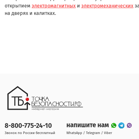
открытием
электромагнитных
и
электромеханических
з
на дверях и калитках.
напишите нам
8-800-775-24-10
Звонок по России бесплатный
WhatsApp / Telegram / Viber