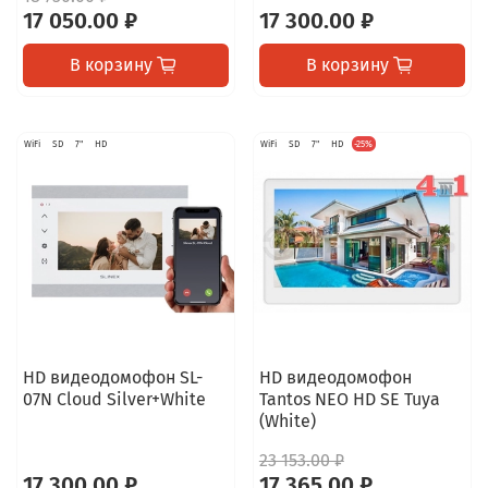
17 050.00 ₽
17 300.00 ₽
В корзину
В корзину
WiFi
SD
7"
HD
WiFi
SD
7"
HD
-25%
HD видеодомофон SL-
HD видеодомофон
07N Cloud Silver+White
Tantos NEO HD SE Tuya
(White)
23 153.00 ₽
17 300.00 ₽
17 365.00 ₽