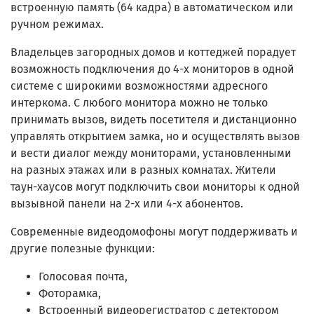
встроенную память (64 кадра) в автоматическом или
ручном режимах.
Владельцев загородных домов и коттеджей порадует
возможность подключения до 4-х мониторов в одной
системе с широкими возможностями адресного
интеркома. С любого монитора можно не только
принимать вызов, видеть посетителя и дистанционно
управлять открытием замка, но и осуществлять вызов
и вести диалог между мониторами, установленными
на разных этажах или в разных комнатах. Жители
таун-хаусов могут подключить свои мониторы к одной
вызывной панели на 2-х или 4-х абонентов.
Современные видеодомофоны могут поддерживать и
другие полезные функции:
Голосовая почта,
Фоторамка,
Встроенный видеорегистратор с детектором