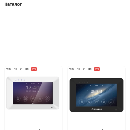
Каталог
WiFi
SD
7"
HD
-25%
WiFi
SD
7"
HD
-25%