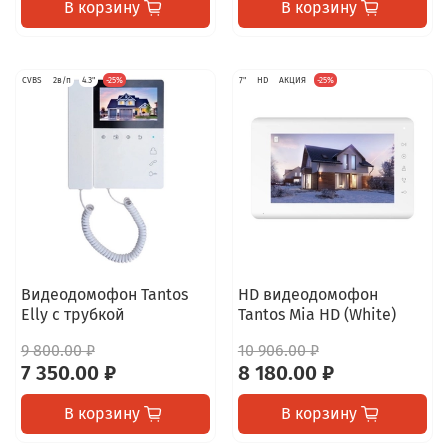
В корзину
В корзину
CVBS
2в/п
4.3"
-25%
7"
HD
АКЦИЯ
-25%
Видеодомофон Tantos
HD видеодомофон
Elly с трубкой
Tantos Mia HD (White)
9 800.00 ₽
10 906.00 ₽
7 350.00 ₽
8 180.00 ₽
В корзину
В корзину