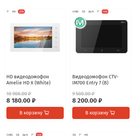
7"
HD
-25%
CVBS
SD
2в/п
7"
-14%
HD видеодомофон
Видеодомофон CTV-
Amelie HD X (White)
IM700 Entry 7 (B)
10 906.00 ₽
9 500.00 ₽
8 180.00 ₽
8 200.00 ₽
В корзину
В корзину
CVBS
SD
2в/п
7"
-14%
SD
7"
HD