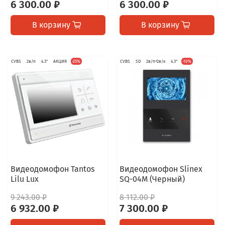
6 300.00 ₽
6 300.00 ₽
В корзину
В корзину
CVBS
2в/п
4.3"
АКЦИЯ
-25%
CVBS
SD
2в/п+2в/к
4.3"
-10%
Видеодомофон Tantos
Видеодомофон Slinex
Lilu Lux
SQ-04M (Черный)
9 243.00 ₽
8 112.00 ₽
6 932.00 ₽
7 300.00 ₽