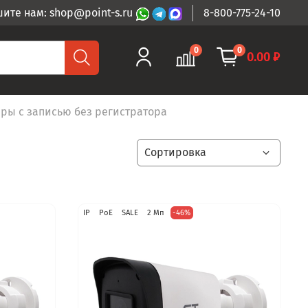
ите нам: shop@point-s.ru
8-800-775-24-10
0
0
0.00 ₽
ры с записью без регистратора
IP
PoE
SALE
2 Мп
-46%