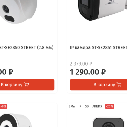
ST-SE2850 STREET (2.8 мм)
IP камера ST-SE2851 STREET
2 379.00 ₽
00 ₽
1 290.00 ₽
В корзину
В корзину
-9%
2Мп
IP
SD
АКЦИЯ
-25%