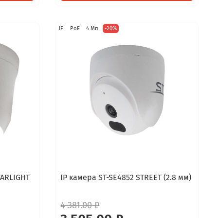
IP
PoE
4 Мп
-20%
TARLIGHT
IP камера ST-SE4852 STREET (2.8 мм)
4 381.00 ₽