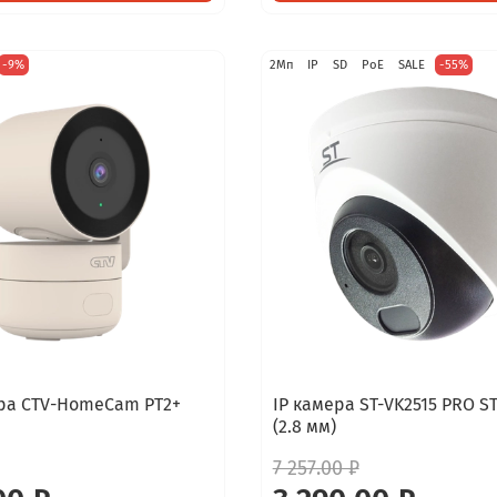
-9%
2Мп
IP
SD
PoE
SALE
-55%
ера CTV-HomeCam PT2+
IP камера ST-VK2515 PRO S
(2.8 мм)
7 257.00 ₽