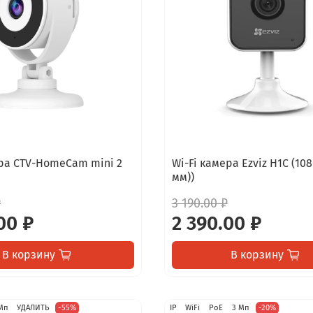
ера CTV-HomeCam mini 2
Wi-Fi камера Ezviz H1C (108
мм))
₽
3 190.00 ₽
00 ₽
2 390.00 ₽
В корзину
В корзину
Мп
УДАЛИТЬ
-55%
IP
WiFi
PoE
3 Мп
-20%