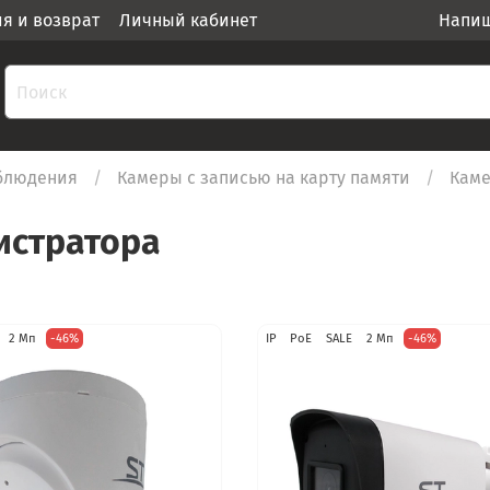
ия и возврат
Личный кабинет
Напиш
блюдения
Камеры c записью на карту памяти
Каме
истратора
2 Мп
-46%
IP
PoE
SALE
2 Мп
-46%