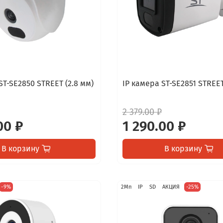
ST-SE2850 STREET (2.8 мм)
IP камера ST-SE2851 STREET
2 379.00 ₽
00 ₽
1 290.00 ₽
В корзину
В корзину
-9%
2Мп
IP
SD
АКЦИЯ
-25%