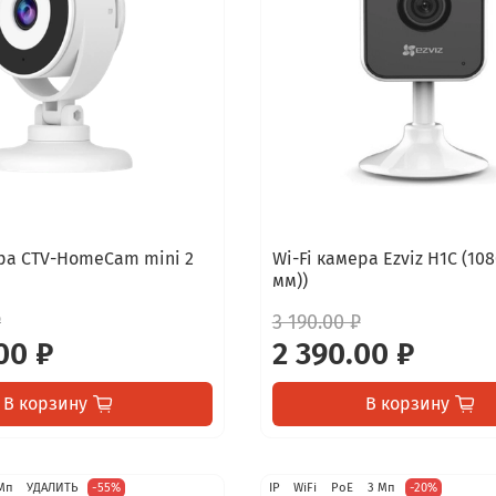
ера CTV-HomeCam mini 2
Wi-Fi камера Ezviz H1C (108
мм))
₽
3 190.00 ₽
00 ₽
2 390.00 ₽
В корзину
В корзину
Мп
УДАЛИТЬ
-55%
IP
WiFi
PoE
3 Мп
-20%