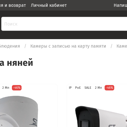
ия и возврат
Личный кабинет
Напиш
блюдения
Камеры c записью на карту памяти
Каме
а няней
2 Мп
-46%
IP
PoE
SALE
2 Мп
-46%