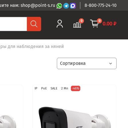
ите нам: shop@point-s.ru
8-800-775-24-10
0
0
0.00 ₽
ры для наблюдения за няней
IP
PoE
SALE
2 Мп
-46%