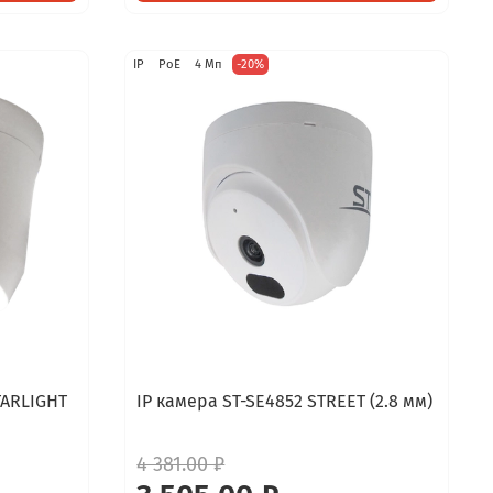
IP
PoE
4 Мп
-20%
TARLIGHT
IP камера ST-SE4852 STREET (2.8 мм)
4 381.00 ₽