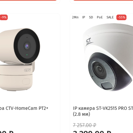
-9%
2Мп
IP
SD
PoE
SALE
-55%
ера CTV-HomeCam PT2+
IP камера ST-VK2515 PRO S
(2.8 мм)
7 257.00 ₽