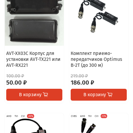
AVT-XX03C Корпус для
Комплект приемо-
установки AVT-TX221 или
передатчиков Optimus
AVT-RX221
B-2T (до 300 м)
100.00 ₽
219.00 ₽
50.00 ₽
186.00 ₽
В корзину
В корзину
AHD
TVI
CVI
-20%
CVBS
AHD
TVI
CVI
-13%