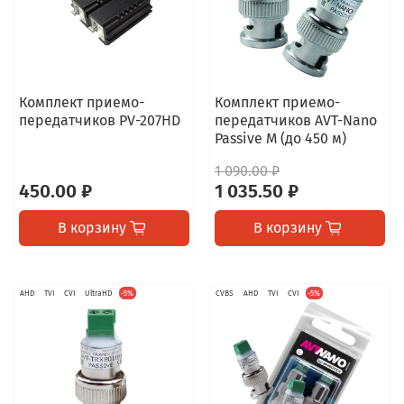
Комплект приемо-
Комплект приемо-
передатчиков PV-207HD
передатчиков AVT-Nano
Passive M (до 450 м)
1 090.00 ₽
450.00 ₽
1 035.50 ₽
В корзину
В корзину
AHD
TVI
CVI
UltraHD
-5%
CVBS
AHD
TVI
CVI
-5%