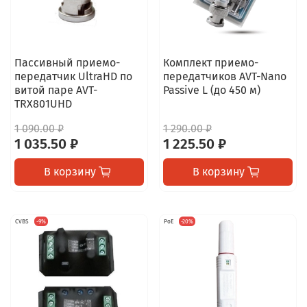
Пассивный приемо-
Комплект приемо-
передатчик UltraHD по
передатчиков AVT-Nano
витой паре AVT-
Passive L (до 450 м)
TRX801UHD
1 090.00 ₽
1 290.00 ₽
1 035.50 ₽
1 225.50 ₽
В корзину
В корзину
CVBS
-9%
PoE
-20%