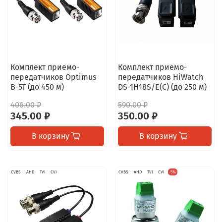
Комплект приемо-
Комплект приемо-
передатчиков Optimus
передатчиков HiWatch
B-5T (до 450 м)
DS-1H18S/E(C) (до 250 м)
406.00 ₽
590.00 ₽
345.00 ₽
350.00 ₽
В корзину
В корзину
CVBS
AHD
TVI
CVI
CVBS
AHD
TVI
CVI
-5%