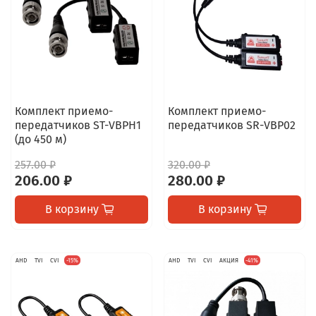
Комплект приемо-
Комплект приемо-
передатчиков ST-VBPH1
передатчиков SR-VBP02
(до 450 м)
257.00 ₽
320.00 ₽
206.00 ₽
280.00 ₽
В корзину
В корзину
AHD
TVI
CVI
-15%
AHD
TVI
CVI
АКЦИЯ
-41%