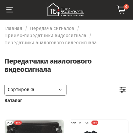
0
Главная
Передача сигналов
Приемо-передатчики видеосигнала
Передатчики аналогового видеосигнала
Передатчики аналогового
видеосигнала
Каталог
SALE
-50%
AHD
TVI
CVI
-15%