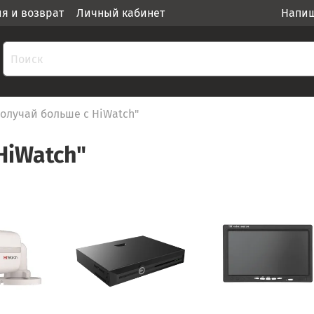
ия и возврат
Личный кабинет
Напиш
олучай больше с HiWatch"
HiWatch"