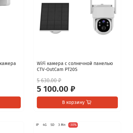
 камера
WiFi камера с солнечной панелью
CTV-OutCam PT20S
5 630.00 ₽
5 100.00 ₽
В корзину
IP
4G
SD
3 Мп
-30%