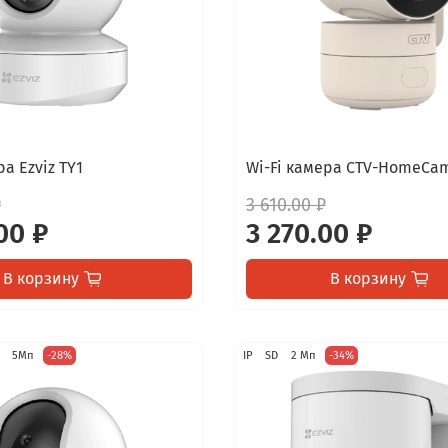
ра Ezviz TY1
Wi-Fi камера CTV-HomeCam
₽
3 610.00 ₽
00 ₽
3 270.00 ₽
В корзину
В корзину
5Мп
-28%
IP
SD
2 Мп
-34%