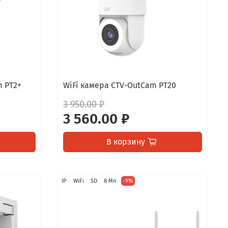
 PT2+
WiFi камера CTV-OutCam PT20
3 950.00 ₽
3 560.00 ₽
В корзину
IP
WiFi
SD
8 Мп
-9%