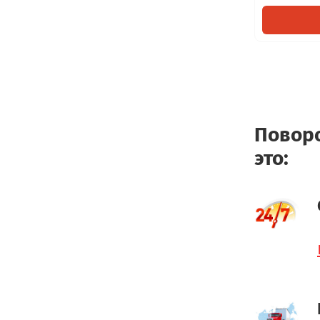
Поворо
это: