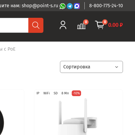
ите нам: shop@point-s.ru
8-800-775-24-10
0
0
0.00 ₽
 с PoE
IP
WiFi
SD
8 Мп
-10%