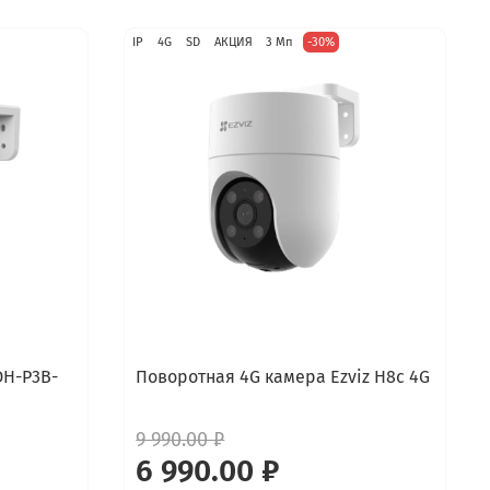
IP
4G
SD
АКЦИЯ
3 Мп
-30%
DH-P3B-
Поворотная 4G камера Ezviz H8c 4G
9 990.00 ₽
6 990.00 ₽