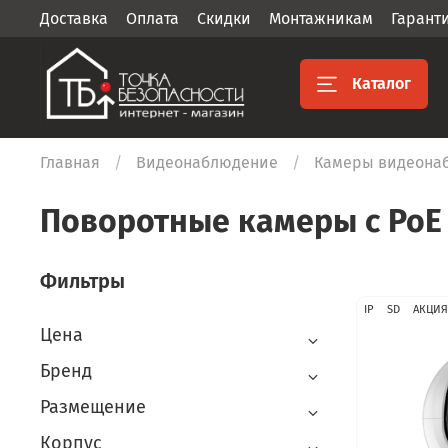
Доставка
Оплата
Скидки
Монтажникам
Гарант
Каталог
Главная
Видеонаблюдение
Камеры видеона
Поворотные камеры с PoE
Фильтры
IP
SD
АКЦИЯ
Цена
Бренд
Размещение
Корпус