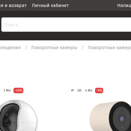
ия и возврат
Личный кабинет
Напиш
блюдения
Поворотные камеры
Поворотные камеры
3 Мп
-40%
IP
SD
4 Мп
-9%