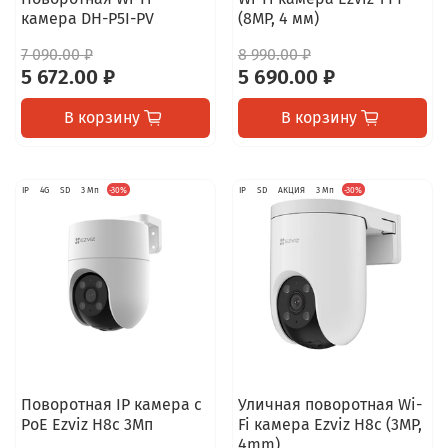
камера DH-P5I-PV
(8MP, 4 мм)
7 090.00 ₽
8 990.00 ₽
5 672.00 ₽
5 690.00 ₽
В корзину
В корзину
IP
4G
SD
3 Мп
-30%
IP
SD
АКЦИЯ
3 Мп
-30%
Поворотная IP камера c
Уличная поворотная Wi-
PoE Ezviz H8c 3Мп
Fi камера Ezviz H8c (3MP,
4mm)