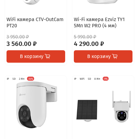
WiFi камера CTV-OutCam
Wi-Fi камера Ezviz TY1
PT20
5Мп W2 PRO (4 мм)
3 950.00 ₽
5 990.00 ₽
3 560.00 ₽
4 290.00 ₽
В корзину
В корзину
IP
SD
2 Мп
-34%
IP
WiFi
SD
8 Мп
-9%