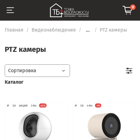
0
Главная
Видеонаблюдение
...
PTZ камеры
PTZ камеры
Каталог
IP
SD
АКЦИЯ
3 Мп
-40%
IP
SD
4 Мп
-9%