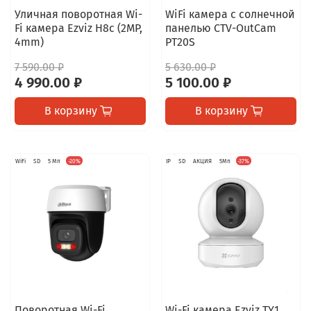
Уличная поворотная Wi-
WiFi камера с солнечной
Fi камера Ezviz H8c (2MP,
панелью CTV-OutCam
4mm)
PT20S
7 590.00 ₽
5 630.00 ₽
4 990.00 ₽
5 100.00 ₽
В корзину
В корзину
WiFi
SD
5 Мп
-20%
IP
SD
АКЦИЯ
5Мп
-37%
Поворотная Wi-Fi
Wi-Fi камера Ezviz TY1