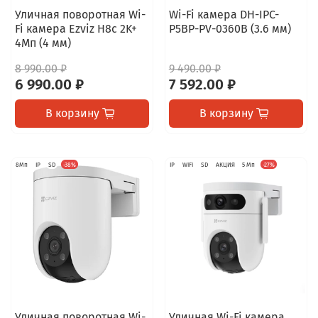
Уличная поворотная Wi-
Wi-Fi камера DH-IPC-
Fi камера Ezviz H8c 2K+
P5BP-PV-0360B (3.6 мм)
4Мп (4 мм)
8 990.00 ₽
9 490.00 ₽
6 990.00 ₽
7 592.00 ₽
В корзину
В корзину
8Мп
IP
SD
-38%
IP
WiFi
SD
АКЦИЯ
5 Мп
-27%
Уличная поворотная Wi-
Уличная Wi-Fi камера