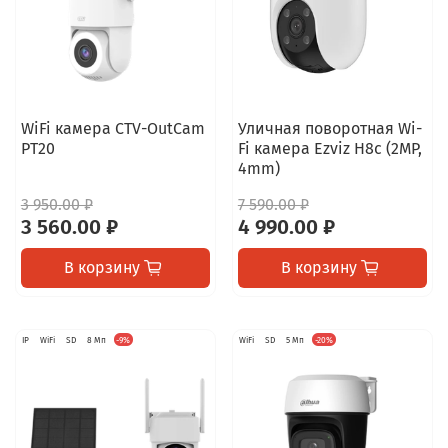
WiFi камера CTV-OutCam
Уличная поворотная Wi-
PT20
Fi камера Ezviz H8c (2MP,
4mm)
3 950.00 ₽
7 590.00 ₽
3 560.00 ₽
4 990.00 ₽
В корзину
В корзину
IP
WiFi
SD
8 Мп
-9%
WiFi
SD
5 Мп
-20%