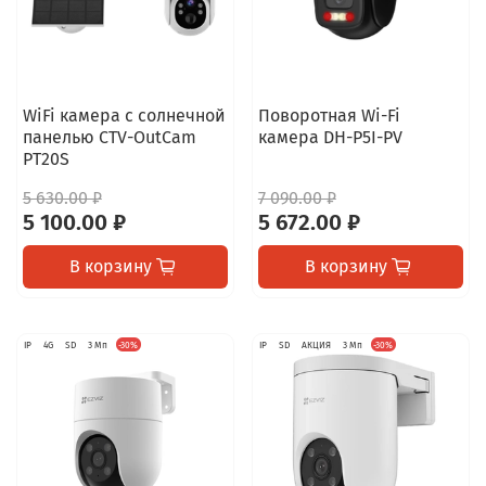
WiFi камера с солнечной
Поворотная Wi-Fi
панелью CTV-OutCam
камера DH-P5I-PV
PT20S
5 630.00 ₽
7 090.00 ₽
5 100.00 ₽
5 672.00 ₽
В корзину
В корзину
IP
4G
SD
3 Мп
-30%
IP
SD
АКЦИЯ
3 Мп
-30%