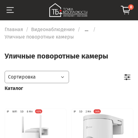
0
Главная
Видеонаблюдение
...
Уличные поворотные камеры
Уличные поворотные камеры
Каталог
IP
WiFi
SD
8 Мп
-10%
IP
SD
2 Мп
-34%