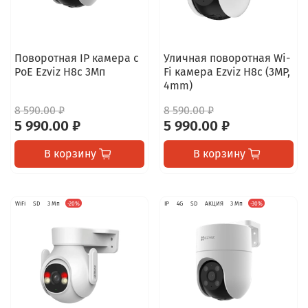
Поворотная IP камера c
Уличная поворотная Wi-
PoE Ezviz H8c 3Мп
Fi камера Ezviz H8c (3MP,
4mm)
8 590.00 ₽
8 590.00 ₽
5 990.00 ₽
5 990.00 ₽
В корзину
В корзину
WiFi
SD
3 Мп
-20%
IP
4G
SD
АКЦИЯ
3 Мп
-30%