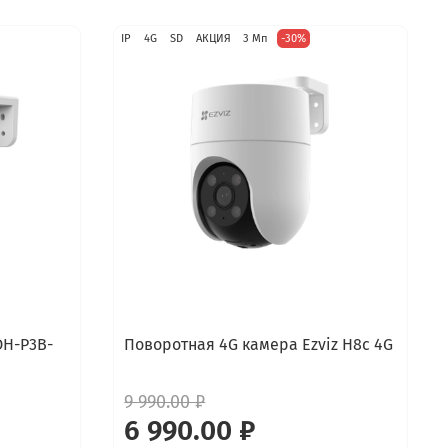
IP
4G
SD
АКЦИЯ
3 Мп
-30%
DH-P3B-
Поворотная 4G камера Ezviz H8c 4G
9 990.00 ₽
6 990.00 ₽