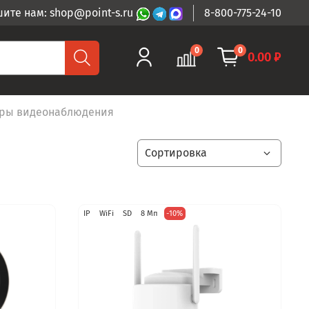
ите нам: shop@point-s.ru
8-800-775-24-10
0
0
0.00 ₽
ры видеонаблюдения
IP
WiFi
SD
8 Мп
-10%