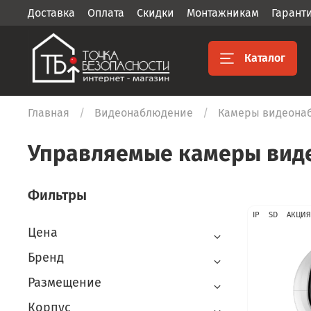
Доставка
Оплата
Скидки
Монтажникам
Гарант
Каталог
Главная
Видеонаблюдение
Камеры видеона
Управляемые камеры вид
Фильтры
IP
SD
АКЦИЯ
Цена
Бренд
Размещение
Корпус