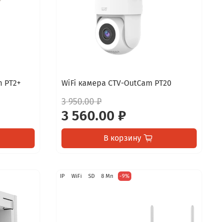
 PT2+
WiFi камера CTV-OutCam PT20
3 950.00 ₽
3 560.00 ₽
В корзину
IP
WiFi
SD
8 Мп
-9%