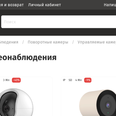
ия и возврат
Личный кабинет
Напиш
блюдения
Поворотные камеры
Управляемые каме
еонаблюдения
3 Мп
-40%
IP
SD
4 Мп
-9%