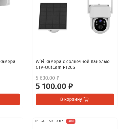
 камера
WiFi камера с солнечной панелью
CTV-OutCam PT20S
5 630.00 ₽
5 100.00 ₽
В корзину
IP
4G
SD
3 Мп
-30%