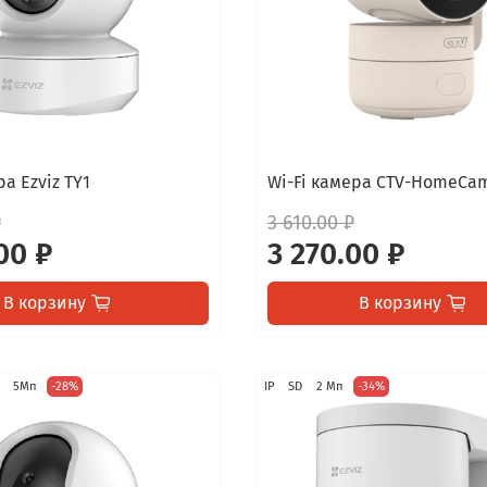
ра Ezviz TY1
Wi-Fi камера CTV-HomeCam
₽
3 610.00 ₽
00 ₽
3 270.00 ₽
В корзину
В корзину
5Мп
-28%
IP
SD
2 Мп
-34%