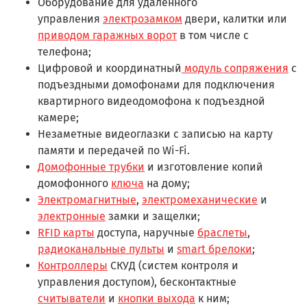
Оборудование для удаленного
управления
электрозамком
двери, калитки или
приводом гаражных ворот
в том числе с
телефона;
Цифровой и координатный
модуль сопряжения
с
подъездными домофонами для подключения
квартирного видеодомофона к подъездной
камере;
Незаметные видеоглазки с записью на карту
памяти и передачей по Wi-Fi.
Домофонные трубки
и изготовление копий
домофонного
ключа
на дому;
Электромагнитные
,
электромеханические
и
электронные
замки и защелки;
RFID карты
доступа, наручные
браслеты
,
радиоканальные пульты
и
smart брелоки
;
Контроллеры
СКУД (систем контроля и
управления доступом), бесконтактные
считыватели
и
кнопки выхода
к ним;