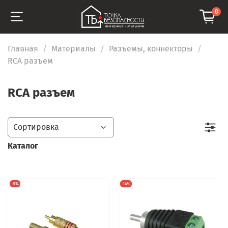
0
Главная
Материалы
Разъемы, коннекторы
RCA разъем
RCA разъем
Каталог
-8%
-14%