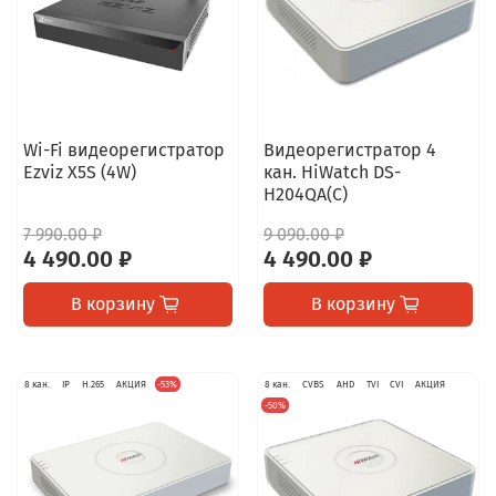
Wi-Fi видеорегистратор
Видеорегистратор 4
Ezviz X5S (4W)
кан. HiWatch DS-
H204QA(C)
7 990.00 ₽
9 090.00 ₽
4 490.00 ₽
4 490.00 ₽
В корзину
В корзину
8 кан.
IP
H.265
АКЦИЯ
-53%
8 кан.
CVBS
AHD
TVI
CVI
АКЦИЯ
-50%