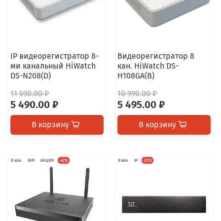
IP видеорегистратор 8-
Видеорегистратор 8
ми канальный HiWatch
кан. HiWatch DS-
DS-N208(D)
H108GA(B)
11 590.00 ₽
10 990.00 ₽
5 490.00 ₽
5 495.00 ₽
В корзину
В корзину
8 кан.
WiFi
АКЦИЯ
-42%
9 кан.
IP
-20%