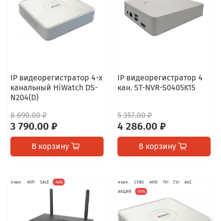
IP видеорегистратор 4-х
IP видеорегистратор 4
канальный HiWatch DS-
кан. ST-NVR-S0405K15
N204(D)
8 690.00 ₽
5 357.00 ₽
3 790.00 ₽
4 286.00 ₽
В корзину
В корзину
4 кан.
WiFi
SALE
-44%
4 кан.
CVBS
AHD
TVI
CVI
AoC
АКЦИЯ
-51%