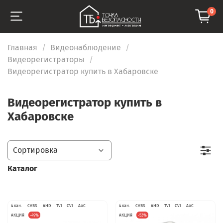
0
Главная
Видеонаблюдение
Видеорегистраторы
Видеорегистратор купить в Хабаровске
Видеорегистратор купить в
Хабаровске
Каталог
4 кан.
CVBS
AHD
TVI
CVI
AoC
4 кан.
CVBS
AHD
TVI
CVI
AoC
АКЦИЯ
-49%
АКЦИЯ
-53%