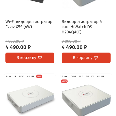
Wi-Fi видеорегистратор
Видеорегистратор 4
Ezviz X5S (4W)
кан. HiWatch DS-
H204QA(C)
7 990.00 ₽
9 090.00 ₽
4 490.00 ₽
4 490.00 ₽
В корзину
В корзину
8 кан.
IP
H.265
АКЦИЯ
-53%
8 кан.
CVBS
AHD
TVI
CVI
АКЦИЯ
-50%