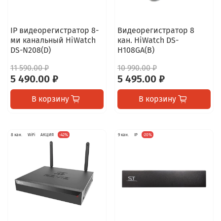
IP видеорегистратор 8-
Видеорегистратор 8
ми канальный HiWatch
кан. HiWatch DS-
DS-N208(D)
H108GA(B)
11 590.00 ₽
10 990.00 ₽
5 490.00 ₽
5 495.00 ₽
В корзину
В корзину
8 кан.
WiFi
АКЦИЯ
-42%
9 кан.
IP
-20%