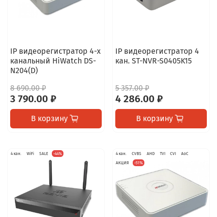
IP видеорегистратор 4-х
IP видеорегистратор 4
канальный HiWatch DS-
кан. ST-NVR-S0405K15
N204(D)
8 690.00 ₽
5 357.00 ₽
3 790.00 ₽
4 286.00 ₽
В корзину
В корзину
4 кан.
WiFi
SALE
-44%
4 кан.
CVBS
AHD
TVI
CVI
AoC
АКЦИЯ
-51%