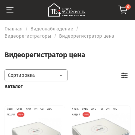
0
Главная
Видеонаблюдение
Видеорегистраторы
Видеорегистратор цена
Видеорегистратор цена
Каталог
4 кан.
CVBS
AHD
TVI
CVI
AoC
4 кан.
CVBS
AHD
TVI
CVI
AoC
АКЦИЯ
-49%
АКЦИЯ
-53%