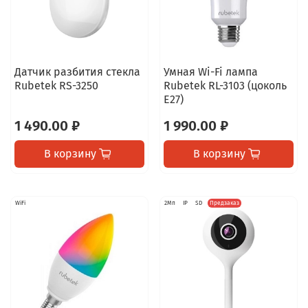
Датчик разбития стекла
Умная Wi-Fi лампа
Rubetek RS-3250
Rubetek RL-3103 (цоколь
E27)
1 490.00 ₽
1 990.00 ₽
В корзину
В корзину
WiFi
2Мп
IP
SD
Предзаказ