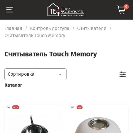
0
Главная
Контроль доступа
Считыватели
Считыватель Touch Memory
Считыватель Touch Memory
Каталог
TM
-10%
TM
-6%