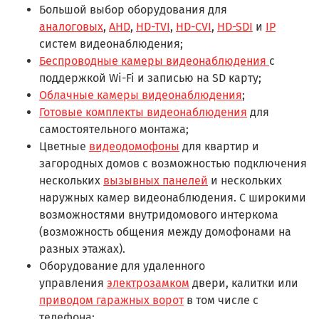
Большой выбор оборудования для
аналоговых
,
AHD
,
HD-TVI
,
HD-CVI
,
HD-SDI
и
IP
систем видеонаблюдения;
Беспроводные камеры видеонаблюдения
с
поддержкой Wi-Fi и записью на SD карту;
Облачные камеры видеонаблюдения
;
Готовые комплекты видеонаблюдения
для
самостоятельного монтажа;
Цветные
видеодомофоны
для квартир и
загородных домов с возможностью подключения
нескольких
вызывных панелей
и нескольких
наружных камер видеонаблюдения. С широкими
возможностями внутридомового интеркома
(возможность общения между домофонами на
разных этажах).
Оборудование для удаленного
управления
электрозамком
двери, калитки или
приводом гаражных ворот
в том числе с
телефона;