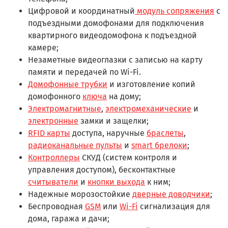
Цифровой и координатный
модуль сопряжения
с
подъездными домофонами для подключения
квартирного видеодомофона к подъездной
камере;
Незаметные видеоглазки с записью на карту
памяти и передачей по Wi-Fi.
Домофонные трубки
и изготовление копий
домофонного
ключа
на дому;
Электромагнитные
,
электромеханические
и
электронные
замки и защелки;
RFID карты
доступа, наручные
браслеты
,
радиоканальные пульты
и
smart брелоки
;
Контроллеры
СКУД (систем контроля и
управления доступом), бесконтактные
считыватели
и
кнопки выхода
к ним;
Надежные морозостойкие
дверные доводчики
;
Беспроводная
GSM
или
Wi-Fi
сигнализация для
дома, гаража и дачи;