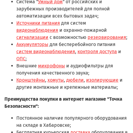
Система "
Умный дом
" от российских и
зарубежных производителей для полной
автоматизации всех бытовых задач;
Источники питания
для систем
видеонаблюдения
и охранно-пожарной
сигнализации
с возможностью
резервирования
;
Аккумуляторы
для бесперебойного питания
систем видеонаблюдения
,
контроля доступа
и
ОПС
;
Внешние
микрофоны
и аудиофильтры для
получения качественного звука;
Кронштейны
,
хомуты
,
дюбели
,
изолирующие
и
другие монтажные и крепежные материалы;
Преимущества покупки в интернет магазине "Точка
Безопасности":
Постоянное наличие популярного оборудования
на складе в Хабаровске;
Бесплатная курьерская
доставка
оборудования в