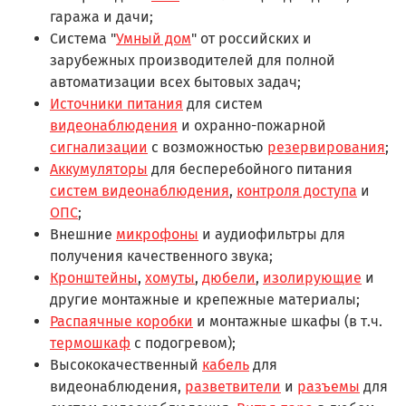
гаража и дачи;
Система "
Умный дом
" от российских и
зарубежных производителей для полной
автоматизации всех бытовых задач;
Источники питания
для систем
видеонаблюдения
и охранно-пожарной
сигнализации
с возможностью
резервирования
;
Аккумуляторы
для бесперебойного питания
систем видеонаблюдения
,
контроля доступа
и
ОПС
;
Внешние
микрофоны
и аудиофильтры для
получения качественного звука;
Кронштейны
,
хомуты
,
дюбели
,
изолирующие
и
другие монтажные и крепежные материалы;
Распаячные коробки
и монтажные шкафы (в т.ч.
термошкаф
с подогревом);
Высококачественный
кабель
для
видеонаблюдения,
разветвители
и
разъемы
для