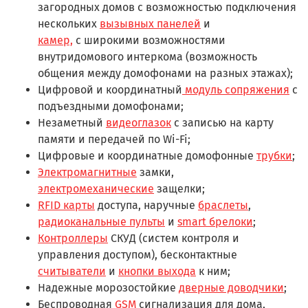
загородных домов с возможностью подключения
нескольких
вызывных панелей
и
камер,
с широкими возможностями
внутридомового интеркома (возможность
общения между домофонами на разных этажах);
Цифровой и координатный
модуль сопряжения
с
подъездными домофонами;
Незаметный
видеоглазок
с записью на карту
памяти и передачей по Wi-Fi;
Цифровые и координатные домофонные
трубки
;
Электромагнитные
замки,
электромеханические
защелки;
RFID карты
доступа, наручные
браслеты
,
радиоканальные пульты
и
smart брелоки
;
Контроллеры
СКУД (систем контроля и
управления доступом), бесконтактные
считыватели
и
кнопки выхода
к ним;
Надежные морозостойкие
дверные доводчики
;
Беспроводная
GSM
сигнализация для дома,