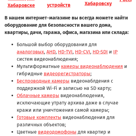
Хабаровску
устройств
Хабаровске
В нашем интернет-магазине вы всегда можете найти
оборудование для безопасности вашего дома,
квартиры, дачи, гаража, офиса, магазина или склада:
Большой выбор оборудования для
аналоговых
,
AHD
,
HD-TVI
,
HD-CVI
,
HD-SDI
и
IP
систем видеонаблюдения;
Мультиформатные
камеры видеонаблюдения
и
гибридные
видеорегистраторы
;
Беспроводные камеры
видеонаблдения с
поддержкой Wi-Fi и записью на SD карту;
Облачные камеры
видеонаблюдения,
исключающие утрату архива даже в случае
кражи или уничтожения самой камеры;
Готовые комплекты
видеонаблюдения для
различных объектов;
Цветные
видеодомофоны
для квартир и