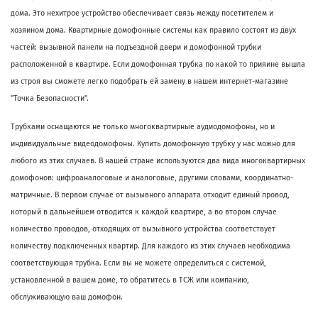
дома. Это нехитрое устройство обеспечивает связь между посетителем и
хозяином дома. Квартирные домофонные системы как правило состоят из двух
частей: вызывной панели на подъездной двери и домофонной трубки
расположенной в квартире. Если домофонная трубка по какой то прияине вышла
из строя вы сможете легко подобрать ей замену в нашем интернет-магазине
"Точка Безопасности".
Трубками оснащаются не только многоквартирные аудиодомофоны, но и
индивидуальные видеодомофоны. Купить домофонную трубку у нас можно для
любого из этих случаев. В нашей стране используются два вида многоквартирных
домофонов: цифроаналоговые и аналоговые, другими словами, координатно-
матричные. В первом случае от вызывного аппарата отходит единый провод,
который в дальнейшем отводится к каждой квартире, а во втором случае
количество проводов, отходящих от вызывного устройства соответствует
количеству подключенных квартир. Для каждого из этих случаев необходима
соответствующая трубка. Если вы не можете определиться с системой,
установленной в вашем доме, то обратитесь в ТСЖ или компанию,
обслуживающую ваш домофон.