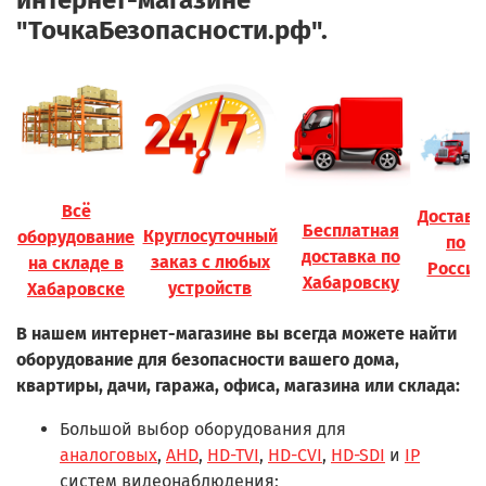
интернет-магазине
"ТочкаБезопасности.рф".
Всё
Доставк
Бесплатная
Круглосуточный
оборудование
по
доставка по
заказ с любых
на складе в
России
Хабаровску
устройств
Хабаровске
В нашем интернет-магазине вы всегда можете найти
оборудование для безопасности вашего дома,
квартиры, дачи, гаража, офиса, магазина или склада:
Большой выбор оборудования для
аналоговых
,
AHD
,
HD-TVI
,
HD-CVI
,
HD-SDI
и
IP
систем видеонаблюдения;