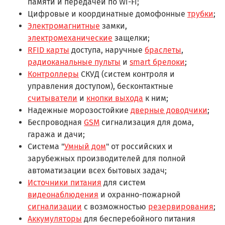
памяти и передачей по Wi-Fi;
Цифровые и координатные домофонные
трубки
;
Электромагнитные
замки,
электромеханические
защелки;
RFID карты
доступа, наручные
браслеты
,
радиоканальные пульты
и
smart брелоки
;
Контроллеры
СКУД (систем контроля и
управления доступом), бесконтактные
считыватели
и
кнопки выхода
к ним;
Надежные морозостойкие
дверные доводчики
;
Беспроводная
GSM
сигнализация для дома,
гаража и дачи;
Система "
Умный дом
" от российских и
зарубежных производителей для полной
автоматизации всех бытовых задач;
Источники питания
для систем
видеонаблюдения
и охранно-пожарной
сигнализации
с возможностью
резервирования
;
Аккумуляторы
для бесперебойного питания