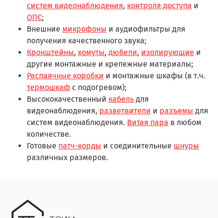
систем видеонаблюдения
,
контроля доступа
и
ОПС
;
Внешние
микрофоны
и аудиофильтры для
получения качественного звука;
Кронштейны
,
хомуты
,
дюбели
,
изолирующие
и
другие монтажные и крепежные материалы;
Распаячные коробки
и монтажные шкафы (в т.ч.
термошкаф
с подогревом);
Высококачественный
кабель
для
видеонаблюдения,
разветвители
и
разъемы
для
систем видеонаблюдения.
Витая пара
в любом
количестве.
Готовые
патч-корды
и соединительные
шнуры
различных размеров.