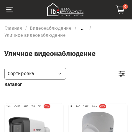
0
Главная
Видеонаблюдение
...
Уличное видеонаблюдение
Уличное видеонаблюдение
Каталог
2Мп
CVBS
AHD
TVI
CVI
-35%
IP
PoE
SALE
2 Мп
-46%