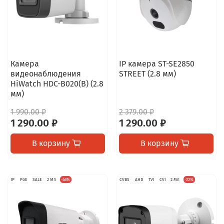
Камера
IP камера ST-SE2850
видеонаблюдения
STREET (2.8 мм)
HiWatch HDC-B020(B) (2.8
мм)
1 990.00 ₽
2 379.00 ₽
1 290.00 ₽
1 290.00 ₽
В корзину
В корзину
IP
PoE
SALE
2 Мп
-46%
CVBS
AHD
TVI
CVI
2 Мп
-22%