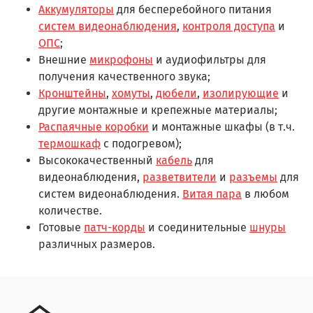
Аккумуляторы
для бесперебойного питания
систем видеонаблюдения
,
контроля доступа
и
ОПС
;
Внешние
микрофоны
и аудиофильтры для
получения качественного звука;
Кронштейны
,
хомуты
,
дюбели
,
изолирующие
и
другие монтажные и крепежные материалы;
Распаячные коробки
и монтажные шкафы (в т.ч.
термошкаф
с подогревом);
Высококачественный
кабель
для
видеонаблюдения,
разветвители
и
разъемы
для
систем видеонаблюдения.
Витая пара
в любом
количестве.
Готовые
патч-корды
и соединительные
шнуры
различных размеров.