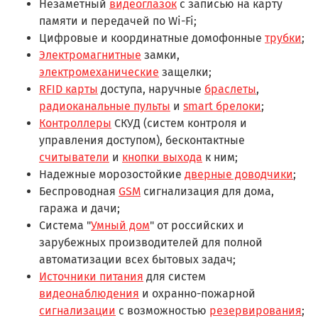
Незаметный
видеоглазок
с записью на карту
памяти и передачей по Wi-Fi;
Цифровые и координатные домофонные
трубки
;
Электромагнитные
замки,
электромеханические
защелки;
RFID карты
доступа, наручные
браслеты
,
радиоканальные пульты
и
smart брелоки
;
Контроллеры
СКУД (систем контроля и
управления доступом), бесконтактные
считыватели
и
кнопки выхода
к ним;
Надежные морозостойкие
дверные доводчики
;
Беспроводная
GSM
сигнализация для дома,
гаража и дачи;
Система "
Умный дом
" от российских и
зарубежных производителей для полной
автоматизации всех бытовых задач;
Источники питания
для систем
видеонаблюдения
и охранно-пожарной
сигнализации
с возможностью
резервирования
;