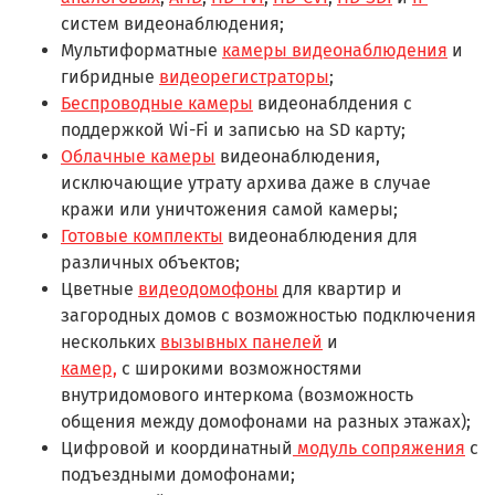
систем видеонаблюдения;
Мультиформатные
камеры видеонаблюдения
и
гибридные
видеорегистраторы
;
Беспроводные камеры
видеонаблдения с
поддержкой Wi-Fi и записью на SD карту;
Облачные камеры
видеонаблюдения,
исключающие утрату архива даже в случае
кражи или уничтожения самой камеры;
Готовые комплекты
видеонаблюдения для
различных объектов;
Цветные
видеодомофоны
для квартир и
загородных домов с возможностью подключения
нескольких
вызывных панелей
и
камер,
с широкими возможностями
внутридомового интеркома (возможность
общения между домофонами на разных этажах);
Цифровой и координатный
модуль сопряжения
с
подъездными домофонами;