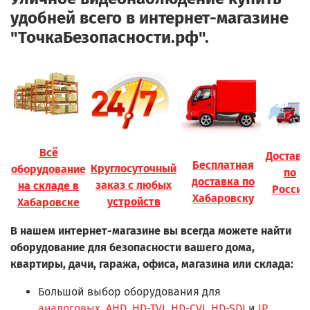
удобней всего в интернет-магазине
"ТочкаБезопасности.рф".
Всё
Доставк
Бесплатная
Круглосуточный
оборудование
по
доставка по
заказ с любых
на складе в
России
Хабаровску
устройств
Хабаровске
В нашем интернет-магазине вы всегда можете найти
оборудование для безопасности вашего дома,
квартиры, дачи, гаража, офиса, магазина или склада:
Большой выбор оборудования для
аналоговых
,
AHD
,
HD-TVI
,
HD-CVI
,
HD-SDI
и
IP