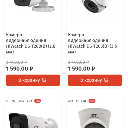
Камера
Камера
видеонаблюдения
видеонаблюдения
HiWatch DS-T200(B) (2.8
HiWatch DS-T203(B) (3.6
мм)
мм)
3 490.00 ₽
3 490.00 ₽
1 590.00 ₽
1 590.00 ₽
В корзину
В корзину
IP
PoE
SALE
2 Мп
-46%
2Мп
IP
SALE
-53%