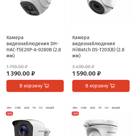
Камера
Камера
видеонаблюдения DH-
видеонаблюдения
HAC-T5E20P-A-0280B (2.8
HiWatch DS-T203(B) (2.8
мм)
мм)
1 790.00 ₽
3 490.00 ₽
1 390.00 ₽
1 590.00 ₽
В корзину
В корзину
2Мп
CVBS
AHD
TVI
CVI
АКЦИЯ
2Мп
CVBS
AHD
TVI
CVI
АКЦИЯ
-54%
-54%