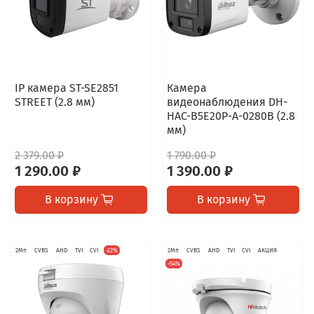
IP камера ST-SE2851
Камера
STREET (2.8 мм)
видеонаблюдения DH-
HAC-B5E20P-A-0280B (2.8
мм)
2 379.00 ₽
1 790.00 ₽
1 290.00 ₽
1 390.00 ₽
В корзину
В корзину
2Мп
CVBS
AHD
TVI
CVI
-22%
2Мп
CVBS
AHD
TVI
CVI
АКЦИЯ
-54%