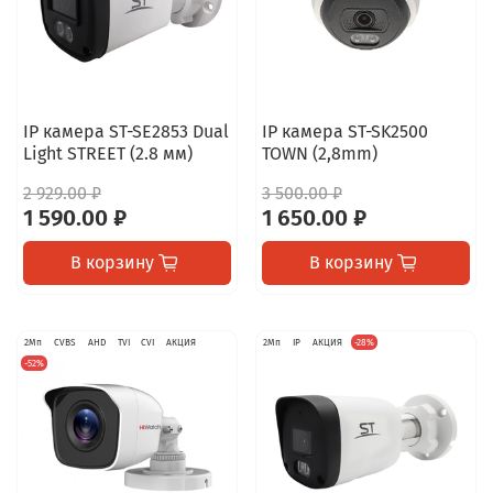
IP камера ST-SE2853 Dual
IP камера ST-SK2500
Light STREET (2.8 мм)
TOWN (2,8mm)
2 929.00 ₽
3 500.00 ₽
1 590.00 ₽
1 650.00 ₽
В корзину
В корзину
2Мп
CVBS
AHD
TVI
CVI
АКЦИЯ
2Мп
IP
АКЦИЯ
-28%
-52%