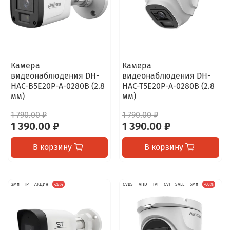
Камера
Камера
видеонаблюдения DH-
видеонаблюдения DH-
HAC-B5E20P-A-0280B (2.8
HAC-T5E20P-A-0280B (2.8
мм)
мм)
1 790.00 ₽
1 790.00 ₽
1 390.00 ₽
1 390.00 ₽
В корзину
В корзину
2Мп
IP
АКЦИЯ
-28%
CVBS
AHD
TVI
CVI
SALE
5Мп
-60%