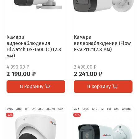
Камера
Камера
видеонаблюдения
видеонаблюдения IFlow
HiWatch DS-T500 (C) (2.8
F-AC-1121(2.8 мм)
мм)
4 990.00 ₽
2 490.00 ₽
2 190.00 ₽
2 241.00 ₽
В корзину
В корзину
CVBS
AHD
TVI
CVI
AoC
АКЦИЯ
5Мп
2Мп
CVBS
AHD
TVI
CVI
AoC
АКЦИЯ
-57%
-47%