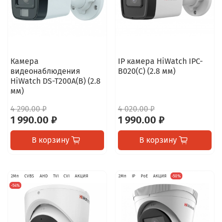
Камера
IP камера HiWatch IPC-
видеонаблюдения
B020(C) (2.8 мм)
HiWatch DS-T200A(B) (2.8
мм)
4 290.00 ₽
4 020.00 ₽
1 990.00 ₽
1 990.00 ₽
В корзину
В корзину
2Мп
CVBS
AHD
TVI
CVI
АКЦИЯ
2Мп
IP
PoE
АКЦИЯ
-50%
-54%