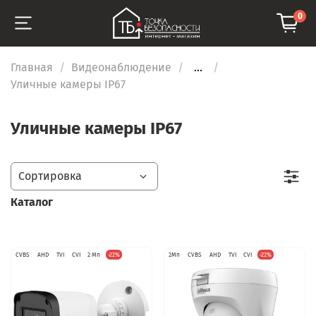
0
Главная
Видеонаблюдение
...
Уличные камеры IP67
Уличные камеры IP67
Каталог
CVBS
AHD
TVI
CVI
2 Мп
-22%
2Мп
CVBS
AHD
TVI
CVI
-22%