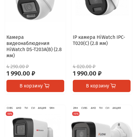
Камера
IP камера HiWatch IPC-
видеонаблюдения
T020(C) (2.8 мм)
HiWatch DS-T203A(B) (2.8
мм)
4 290.00 ₽
4 020.00 ₽
1 990.00 ₽
1 990.00 ₽
В корзину
В корзину
CVBS
AHD
TVI
CVI
АКЦИЯ
5Мп
2Мп
CVBS
AHD
TVI
CVI
АКЦИЯ
-56%
-10%