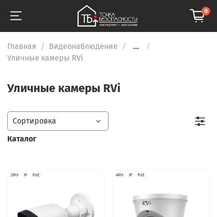
0
Главная
Видеонаблюдение
...
Уличные камеры RVi
Уличные камеры RVi
Каталог
2Мп
IP
PoE
4Мп
IP
PoE