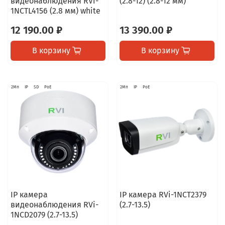
видеонаблюдения RVi-
(2.8-12) (2.8-12 мм)
1NCTL4156 (2.8 мм) white
12 190.00 ₽
13 390.00 ₽
В корзину
В корзину
2Мп
IP
SD
PoE
2Мп
IP
PoE
IP камера
IP камера RVi-1NCT2379
видеонаблюдения RVi-
(2.7-13.5)
1NCD2079 (2.7-13.5)