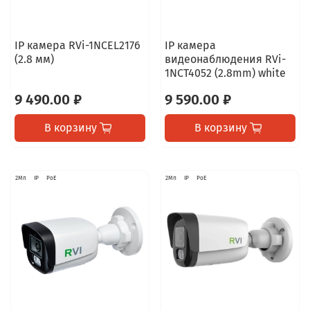
IP камера RVi-1NCEL2176
IP камера
(2.8 мм)
видеонаблюдения RVi-
1NCT4052 (2.8mm) white
9 490.00 ₽
9 590.00 ₽
В корзину
В корзину
2Мп
IP
PoE
2Мп
IP
PoE