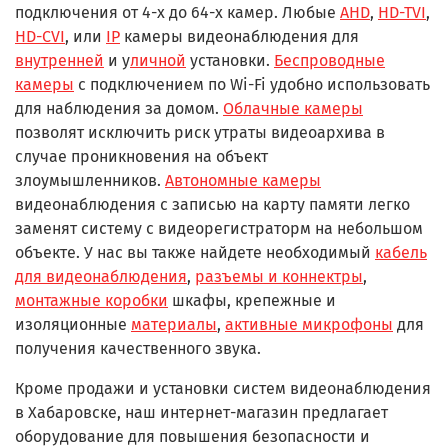
подключения от 4-х до 64-х камер. Любые
AHD
,
HD-TVI
,
HD-CVI
, или
IP
камеры видеонаблюдения для
внутренней
и у
личной
установки.
Беспроводные
камеры
с подключением по Wi-Fi удобно использовать
для наблюдения за домом.
Облачные камеры
позволят исключить риск утраты видеоархива в
случае проникновения на объект
злоумышленников.
Автономные камеры
видеонаблюдения с записью на карту памяти легко
заменят систему с видеорегистраторм на небольшом
объекте. У нас вы также найдете необходимый
кабель
для видеонаблюдения
,
разъемы и коннектры
,
монтажные коробки
шкафы, крепежные и
изоляционные
материалы
,
активные микрофоны
для
получения качественного звука.
Кроме продажи и установки систем видеонаблюдения
в Хабаровске, наш интернет-магазин предлагает
оборудование для повышения безопасности и