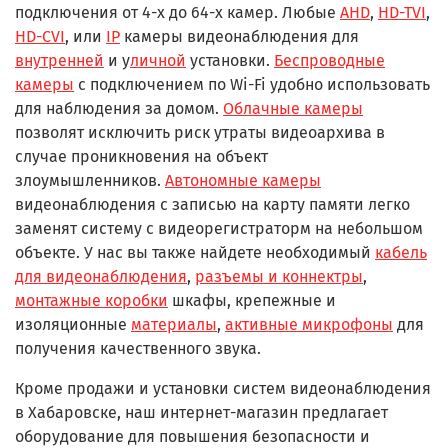
подключения от 4-х до 64-х камер. Любые
AHD
,
HD-TVI
,
HD-CVI
, или
IP
камеры видеонаблюдения для
внутренней
и у
личной
установки.
Беспроводные
камеры
с подключением по Wi-Fi удобно использовать
для наблюдения за домом.
Облачные камеры
позволят исключить риск утраты видеоархива в
случае проникновения на объект
злоумышленников.
Автономные камеры
видеонаблюдения с записью на карту памяти легко
заменят систему с видеорегистраторм на небольшом
объекте. У нас вы также найдете необходимый
кабель
для видеонаблюдения
,
разъемы и коннектры
,
монтажные коробки
шкафы, крепежные и
изоляционные
материалы
,
активные микрофоны
для
получения качественного звука.
Кроме продажи и установки систем видеонаблюдения
в Хабаровске, наш интернет-магазин предлагает
оборудование для повышения безопасности и