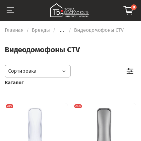
0
Главная
Бренды
...
Видеодомофоны CTV
Видеодомофоны CTV
Каталог
-39%
-30%