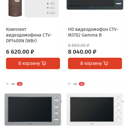
Комплект
HD видеодомофон CTV-
видеодомофона CTV-
M3702 Gamma B
DP1400N (WBr)
8 860.00 ₽
6 620.00 ₽
8 040.00 ₽
В корзину
В корзину
7"
HD
-9%
7"
HD
-9%