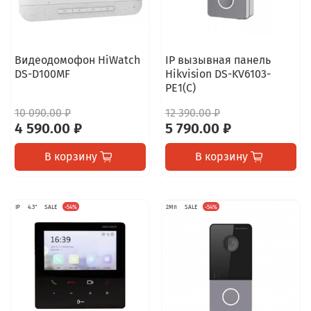
Видеодомофон HiWatch
IP вызывная панель
DS-D100MF
Hikvision DS-KV6103-
PE1(C)
10 090.00 ₽
12 390.00 ₽
4 590.00 ₽
5 790.00 ₽
В корзину
В корзину
IP
4.3"
SALE
-54%
2Мп
SALE
-54%