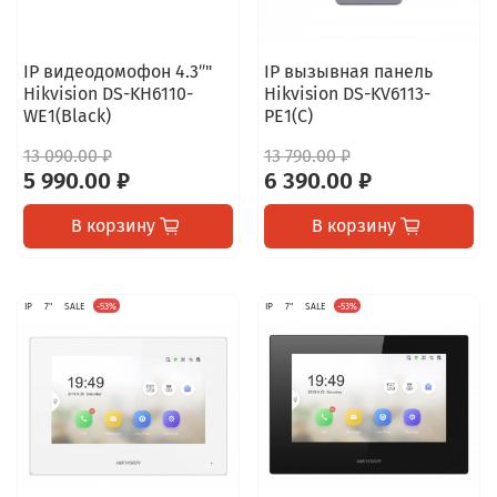
IP видеодомофон 4.3″"
IP вызывная панель
Hikvision DS-KH6110-
Hikvision DS-KV6113-
WE1(Black)
PE1(C)
13 090.00 ₽
13 790.00 ₽
5 990.00 ₽
6 390.00 ₽
В корзину
В корзину
IP
7"
SALE
-53%
IP
7"
SALE
-53%