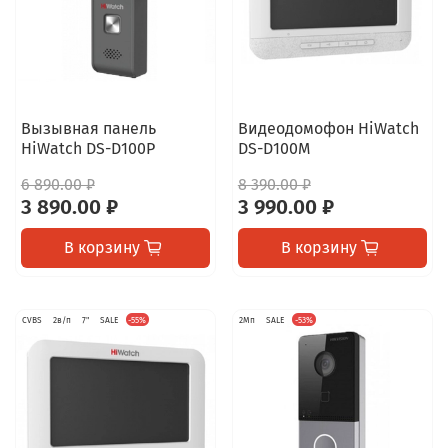
Вызывная панель
Видеодомофон HiWatch
HiWatch DS-D100P
DS-D100M
6 890.00 ₽
8 390.00 ₽
3 890.00 ₽
3 990.00 ₽
В корзину
В корзину
CVBS
2в/п
7"
SALE
-55%
2Мп
SALE
-53%