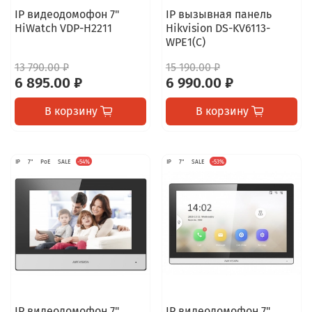
IP видеодомофон 7"
IP вызывная панель
HiWatch VDP-H2211
Hikvision DS-KV6113-
WPE1(C)
13 790.00 ₽
15 190.00 ₽
6 895.00 ₽
6 990.00 ₽
В корзину
В корзину
IP
7"
PoE
SALE
-54%
IP
7"
SALE
-53%
IP видеодомофон 7"
IP видеодомофон 7"