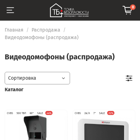
0
Главная
Распродажа
Видеодомофоны (распродажа)
Видеодомофоны (распродажа)
Каталог
CVBS
500 ТВЛ
60°
SALE
-44%
CVBS
2в/п
7"
SALE
-52%