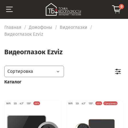
0
Главная
Домофоны
Видеоглазки
Видеоглазок Ezviz
Видеоглазок Ezviz
Каталог
WiFi
SD
4.3"
155°
-38%
WiFi
SD
4.3"
155°
-38%
Предзаказ