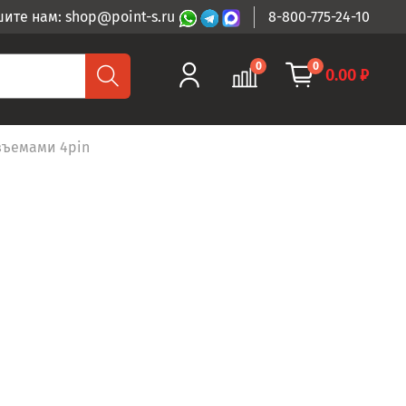
ите нам: shop@point-s.ru
8-800-775-24-10
0
0
0.00 ₽
зъемами 4pin