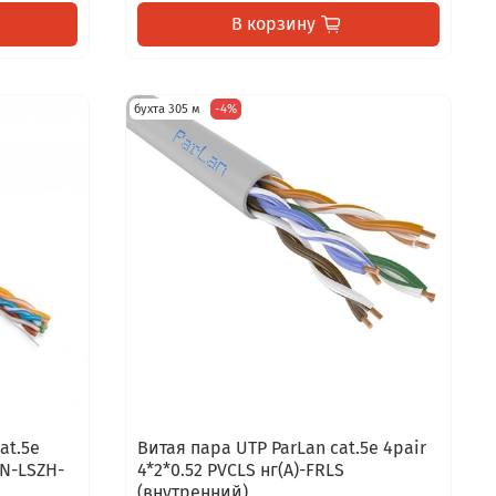
В корзину
бухта 305 м
-4%
at.5e
Витая пара UTP ParLan cat.5e 4pair
IN-LSZH-
4*2*0.52 PVCLS нг(А)-FRLS
(внутренний)