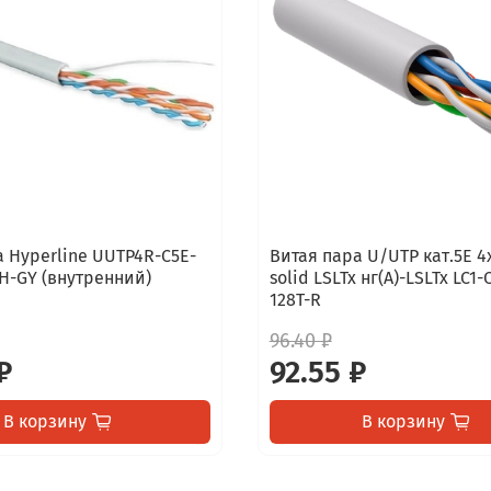
а Hyperline UUTP4R-C5E-
Витая пара U/UTP кат.5E 
ZH-GY (внутренний)
solid LSLTx нг(А)-LSLTx LC1-
128T-R
96.40 ₽
₽
92.55 ₽
В корзину
В корзину