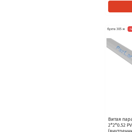
бухта 305 м
-
Витая пара
2*2*0.52 P
(внутренн