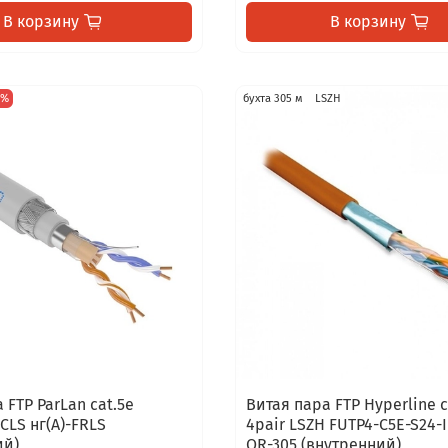
В корзину
В корзину
4%
бухта 305 м
LSZH
 FTP ParLan cat.5e
Витая пара FTP Hyperline c
VCLS нг(А)-FRLS
4pair LSZH FUTP4-C5E-S24-
ий)
OR-305 (внутренний)