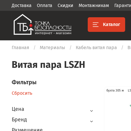
Доставка
Оплата
Скидки
Монтажникам
Гарант
Каталог
Главная
Материалы
Кабель витая пара
В
Витая пара LSZH
Фильтры
бухта 305 м
L
Сбросить
Цена
Бренд
Размещение