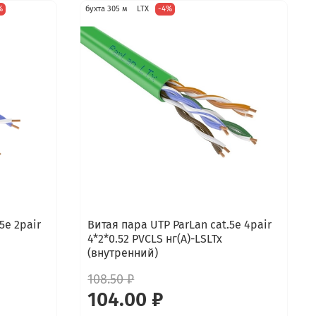
%
бухта 305 м
LTX
-4%
5e 2pair
Витая пара UTP ParLan cat.5e 4pair
4*2*0.52 PVCLS нг(А)-LSLTx
(внутренний)
108.50 ₽
104.00 ₽