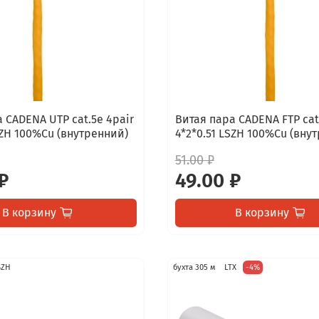
 CADENA UTP cat.5e 4pair
Витая пара CADENA FTP cat
SZH 100%Cu (внутренний)
4*2*0.51 LSZH 100%Cu (вну
51.00 ₽
₽
49.00 ₽
В корзину
В корзину
SZH
бухта 305 м
LTX
-4%