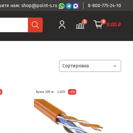
ите нам: shop@point-s.ru
8-800-775-24-10
0
0
0.00 ₽
%
бухта 305 м
LSZH
-4%