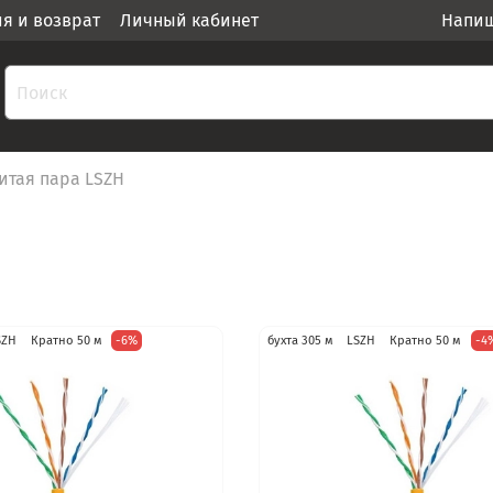
ия и возврат
Личный кабинет
Напиш
итая пара LSZH
SZH
Кратно 50 м
-6%
бухта 305 м
LSZH
Кратно 50 м
-4