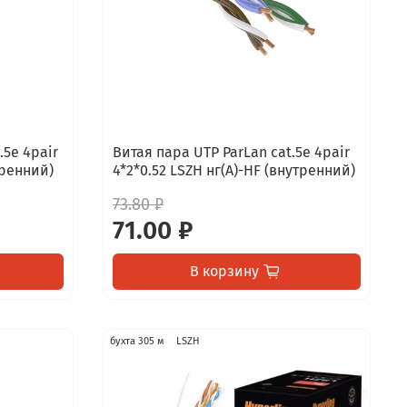
.5e 4pair
Витая пара UTP ParLan cat.5e 4pair
тренний)
4*2*0.52 LSZH нг(А)-HF (внутренний)
73.80 ₽
71.00 ₽
В корзину
бухта 305 м
LSZH