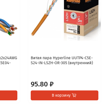
4x2х24AWG
Витая пара Hyperline UUTP4-C5E-
C5E04-
S24-IN-LSZH-OR-305 (внутренний)
95.80 ₽
В корзину