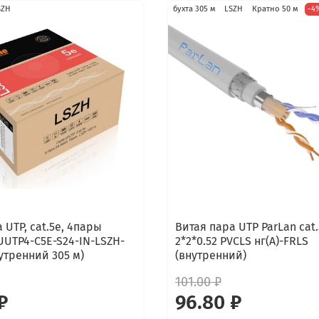
SZH
бухта 305 м
LSZH
Кратно 50 м
-4
 UTP, cat.5e, 4пары
Витая пара UTP ParLan cat.
UUTP4-C5E-S24-IN-LSZH-
2*2*0.52 PVCLS нг(А)-FRLS
утренний 305 м)
(внутренний)
101.00 ₽
₽
96.80 ₽