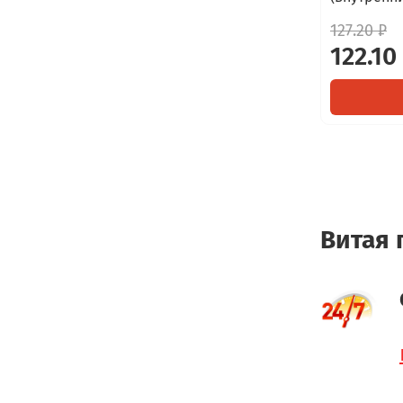
127.20 ₽
122.10
Витая 