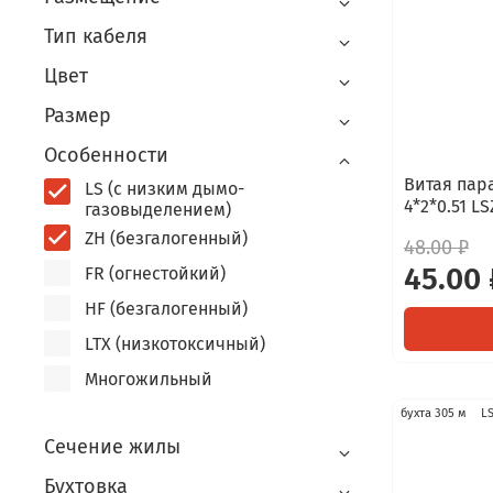
Тип кабеля
Цвет
Размер
Особенности
Витая пара
LS (с низким дымо-
4*2*0.51 L
газовыделением)
ZH (безгалогенный)
48.00 ₽
45.00 
FR (огнестойкий)
HF (безгалогенный)
LTX (низкотоксичный)
Многожильный
бухта 305 м
L
Сечение жилы
Бухтовка