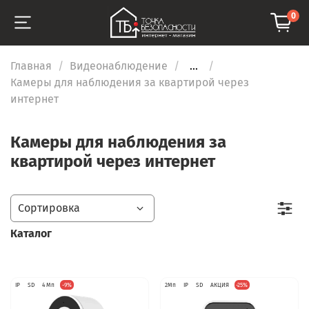
0
Главная
Видеонаблюдение
...
Камеры для наблюдения за квартирой через
интернет
Камеры для наблюдения за
квартирой через интернет
Каталог
IP
SD
4 Мп
-9%
2Мп
IP
SD
АКЦИЯ
-25%