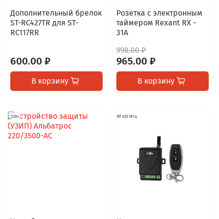
Дополнительный брелок
Розетка с электронным
ST-RC427TR для ST-
таймером Rexant RX -
RC117RR
31А
998.00 ₽
600.00 ₽
965.00 ₽
В корзину
В корзину
220v
RF 433 Мгц