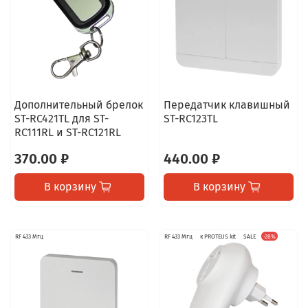
Дополнительный брелок
Передатчик клавишный
ST-RC421TL для ST-
ST-RC123TL
RC111RL и ST-RC121RL
370.00 ₽
440.00 ₽
В корзину
В корзину
RF 433 Мгц
RF 433 Мгц
к PROTEUS kit
SALE
-28%