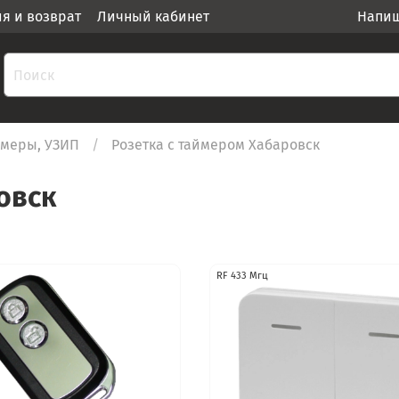
ия и возврат
Личный кабинет
Напиш
аймеры, УЗИП
Розетка с таймером Хабаровск
овск
RF 433 Мгц