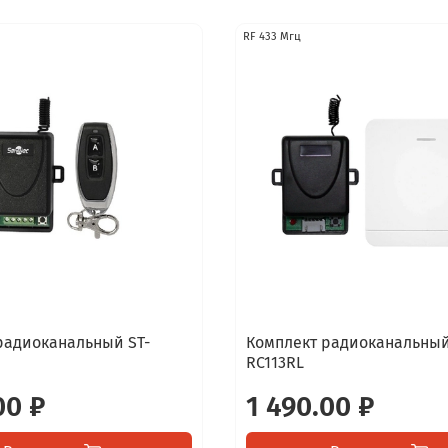
RF 433 Мгц
радиоканальный ST-
Комплект радиоканальный
RC113RL
00 ₽
1 490.00 ₽