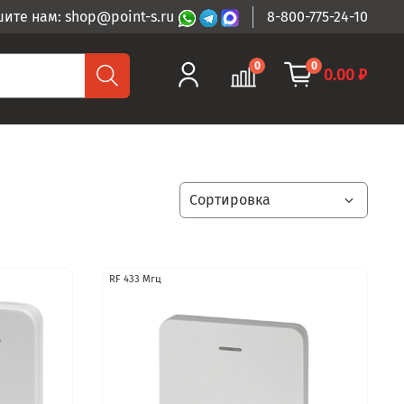
ите нам: shop@point-s.ru
8-800-775-24-10
0
0
0.00 ₽
RF 433 Мгц