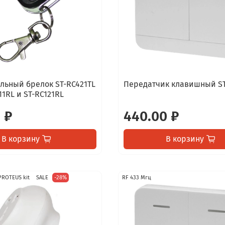
льный брелок ST-RC421TL
Передатчик клавишный ST
11RL и ST-RC121RL
 ₽
440.00 ₽
В корзину
В корзину
PROTEUS kit
SALE
-28%
RF 433 Мгц