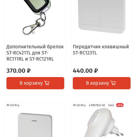
Дополнительный брелок
Передатчик клавишный
ST-RC421TL для ST-
ST-RC123TL
RC111RL и ST-RC121RL
370.00 ₽
440.00 ₽
В корзину
В корзину
RF 433 Мгц
RF 433 Мгц
к PROTEUS kit
SALE
-28%