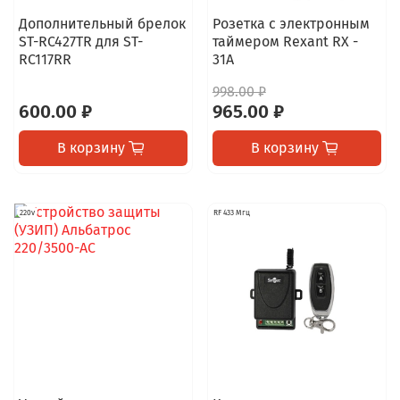
Дополнительный брелок
Розетка с электронным
ST-RC427TR для ST-
таймером Rexant RX -
RC117RR
31А
998.00 ₽
600.00 ₽
965.00 ₽
В корзину
В корзину
220v
RF 433 Мгц