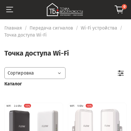
0
Главная
Передача сигналов
Wi-Fi устройства
Точка доступа Wi-Fi
Точка доступа Wi-Fi
Каталог
WiFi
2.4 Ghz
-10%
WiFi
5 Ghz
-10%