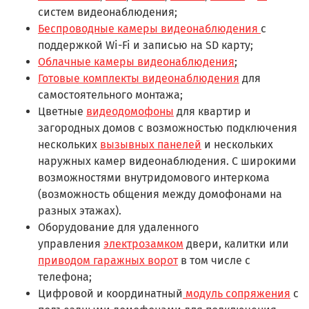
систем видеонаблюдения;
Беспроводные камеры видеонаблюдения
с
поддержкой Wi-Fi и записью на SD карту;
Облачные камеры видеонаблюдения
;
Готовые комплекты видеонаблюдения
для
самостоятельного монтажа;
Цветные
видеодомофоны
для квартир и
загородных домов с возможностью подключения
нескольких
вызывных панелей
и нескольких
наружных камер видеонаблюдения. С широкими
возможностями внутридомового интеркома
(возможность общения между домофонами на
разных этажах).
Оборудование для удаленного
управления
электрозамком
двери, калитки или
приводом гаражных ворот
в том числе с
телефона;
Цифровой и координатный
модуль сопряжения
с