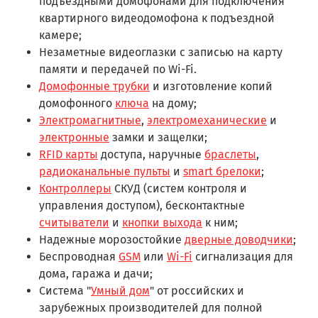
подъездными домофонами для подключения
квартирного видеодомофона к подъездной
камере;
Незаметные видеоглазки с записью на карту
памяти и передачей по Wi-Fi.
Домофонные трубки
и изготовление копий
домофонного
ключа
на дому;
Электромагнитные
,
электромеханические
и
электронные
замки и защелки;
RFID карты
доступа, наручные
браслеты
,
радиоканальные пульты
и
smart брелоки
;
Контроллеры
СКУД (систем контроля и
управления доступом), бесконтактные
считыватели
и
кнопки выхода
к ним;
Надежные морозостойкие
дверные доводчики
;
Беспроводная
GSM
или
Wi-Fi
сигнализация для
дома, гаража и дачи;
Система "
Умный дом
" от российских и
зарубежных производителей для полной