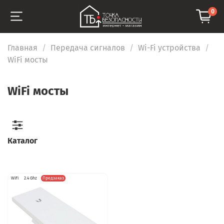
0
Главная
Передача сигналов
Wi-Fi устройства
WiFi мосты
WiFi мосты
Каталог
WiFi
2.4 Ghz
Предзаказ