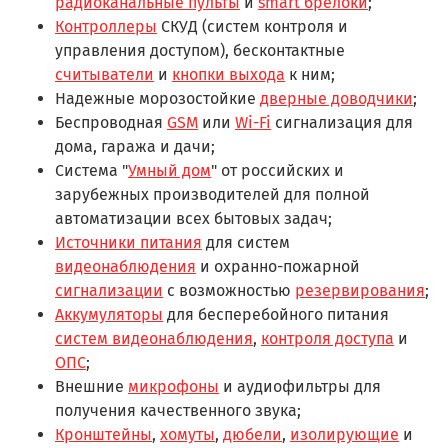
радиоканальные пульты
и
smart брелоки
;
Контроллеры
СКУД (систем контроля и
управления доступом), бесконтактные
считыватели
и
кнопки выхода
к ним;
Надежные морозостойкие
дверные доводчики
;
Беспроводная
GSM
или
Wi-Fi
сигнализация для
дома, гаража и дачи;
Система "
Умный дом
" от российских и
зарубежных производителей для полной
автоматизации всех бытовых задач;
Источники питания
для систем
видеонаблюдения
и охранно-пожарной
сигнализации
с возможностью
резервирования
;
Аккумуляторы
для бесперебойного питания
систем видеонаблюдения
,
контроля доступа
и
ОПС
;
Внешние
микрофоны
и аудиофильтры для
получения качественного звука;
Кронштейны
,
хомуты
,
дюбели
,
изолирующие
и