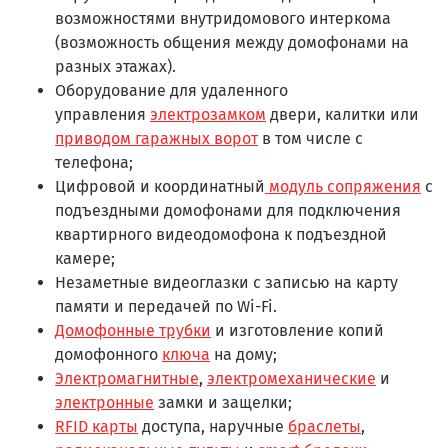
возможностями внутридомового интеркома
(возможность общения между домофонами на
разных этажах).
Оборудование для удаленного
управления
электрозамком
двери, калитки или
приводом гаражных ворот
в том числе с
телефона;
Цифровой и координатный
модуль сопряжения
с
подъездными домофонами для подключения
квартирного видеодомофона к подъездной
камере;
Незаметные видеоглазки с записью на карту
памяти и передачей по Wi-Fi.
Домофонные трубки
и изготовление копий
домофонного
ключа
на дому;
Электромагнитные
,
электромеханические
и
электронные
замки и защелки;
RFID карты
доступа, наручные
браслеты
,