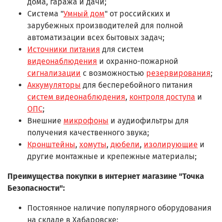
дома, гаража и дачи;
Система "
Умный дом
" от российских и
зарубежных производителей для полной
автоматизации всех бытовых задач;
Источники питания
для систем
видеонаблюдения
и охранно-пожарной
сигнализации
с возможностью
резервирования
;
Аккумуляторы
для бесперебойного питания
систем видеонаблюдения
,
контроля доступа
и
ОПС
;
Внешние
микрофоны
и аудиофильтры для
получения качественного звука;
Кронштейны
,
хомуты
,
дюбели
,
изолирующие
и
другие монтажные и крепежные материалы;
Преимущества покупки в интернет магазине "Точка
Безопасности":
Постоянное наличие популярного оборудования
на складе в Хабаровске;