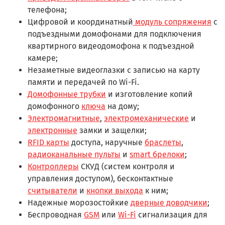
телефона;
Цифровой и координатный
модуль сопряжения
с
подъездными домофонами для подключения
квартирного видеодомофона к подъездной
камере;
Незаметные видеоглазки с записью на карту
памяти и передачей по Wi-Fi.
Домофонные трубки
и изготовление копий
домофонного
ключа
на дому;
Электромагнитные
,
электромеханические
и
электронные
замки и защелки;
RFID карты
доступа, наручные
браслеты
,
радиоканальные пульты
и
smart брелоки
;
Контроллеры
СКУД (систем контроля и
управления доступом), бесконтактные
считыватели
и
кнопки выхода
к ним;
Надежные морозостойкие
дверные доводчики
;
Беспроводная
GSM
или
Wi-Fi
сигнализация для