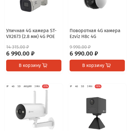
Уличная 4G камера ST-
Поворотная 4G камера
VX2673 (2.8 мм) 4G POE
Ezviz H8c 4G
14 315.00 ₽
9 990.00 ₽
6 990.00 ₽
6 990.00 ₽
В корзину
В корзину
IP
4G
SD
АКЦИЯ
3 Мп
-31%
IP
4G
SD
3 Мп
-18%