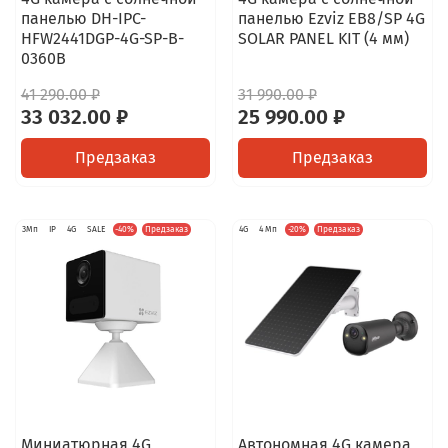
панелью DH-IPC-
панелью Ezviz EB8/SP 4G
HFW2441DGP-4G-SP-B-
SOLAR PANEL KIT (4 мм)
0360B
41 290.00 ₽
31 990.00 ₽
33 032.00 ₽
25 990.00 ₽
Предзаказ
Предзаказ
3Мп
IP
4G
SALE
-40%
Предзаказ
4G
4 Мп
-20%
Предзаказ
Миниатюрная 4G
Автономная 4G камера