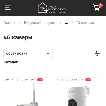
0
Главная
Видеонаблюдение
...
4G камеры
4G камеры
Каталог
2Мп
IP
4G
SD
mic
SALE
-51%
IP
4G
SD
АКЦИЯ
3 Мп
-30%