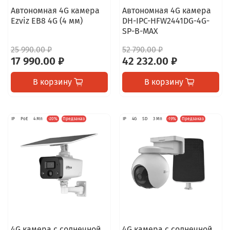
Автономная 4G камера
Автономная 4G камера
Ezviz EB8 4G (4 мм)
DH-IPC-HFW2441DG-4G-
SP-B-MAX
25 990.00 ₽
52 790.00 ₽
17 990.00 ₽
42 232.00 ₽
В корзину
В корзину
IP
PoE
4 Мп
-20%
Предзаказ
IP
4G
SD
3 Мп
-19%
Предзаказ
4G камера с солнечной
4G камера с солнечной