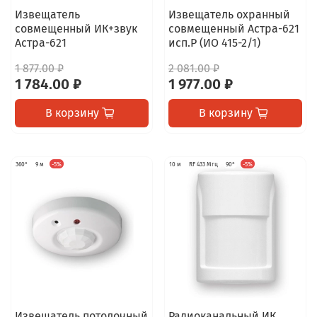
Извещатель
Извещатель охранный
совмещенный ИК+звук
совмещенный Астра-621
Астра-621
исп.Р (ИО 415-2/1)
1 877.00 ₽
2 081.00 ₽
1 784.00 ₽
1 977.00 ₽
В корзину
В корзину
360°
9 м
-5%
10 м
RF 433 Мгц
90°
-5%
Извещатель потолочный
Радиоканальный ИК