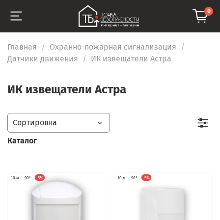
0
Главная
Охранно-пожарная сигнализация
Датчики движения
ИК извещатели Астра
ИК извещатели Астра
Каталог
10 м
90°
-5%
10 м
90°
-5%