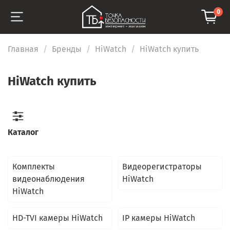
0
Главная
Бренды
HiWatch
HiWatch купить
HiWatch купить
Каталог
Комплекты
Видеорегистраторы
видеонаблюдения
HiWatch
HiWatch
HD-TVI камеры HiWatch
IP камеры HiWatch