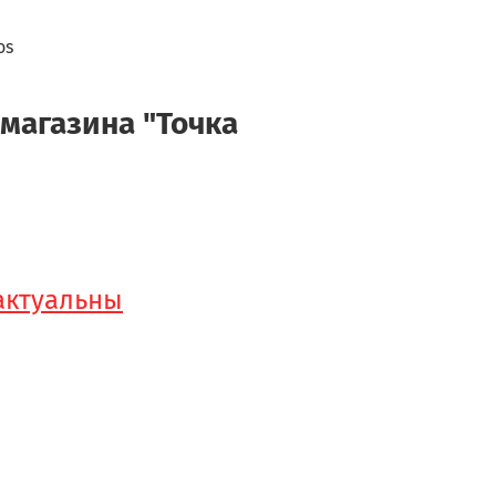
os
-магазина "Точка
 актуальны